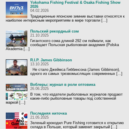
Yokohama Fishing Festival & Osaka Fishing Show
2026
04.02.2026
Традиционные японские зимние выставки относятся к
наиболее интересным мероприятиям в мире торговли […]
Польский рекордный сом
21.10.2025
Гигантского сома длиной 292 см поймали, как
сообщает Польская рыболовная академия (Polska
Akademia […]
R.I.P. James Gibbinson
13.10.2025
Не стало Джеймса Гиббинсона (James Gibbinson),
одного из самых трезвомыслящих современных […]
Воблеры: журнал в роли оптовика
26.06.2025
В том, что издатели рыболовных журналов продают
какие-либо рыболовные товары под собственной
маркой […]
Последняя ниточка
21.05.2025
Зеленый крокодил Pure Fishing готовится к открытию
склада в Польше, который заменит закрытый […]