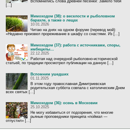
Вспомнились слова древней песенки: Замело тебя
[…]
Мимоходом (38): о веселости и рыболовном
барахле, а также о лещах
10.01.2026
Читаю на днях на одном форуме (перевод мой):
«Недавно произвел прореживание в шкафу со снастями. Из […]
Мимоходом (37): работа с источниками, споры,
имбецилы…
22.12.2025
Работая над очередной рыболовно-исторической
статьей, по традиции просмотрел публикации на данную […]
Вспомним ушедших
01.11.2025
В этом году православная Димитриевская
родительская суббота совпала с католическим Днем
всех святых […]
Мимоходом (36): осень в Московии
25.10.2025
Не могу избавиться от подозрения, что многие
рьяные проповедники принципа «поймал —
отпустил» […]