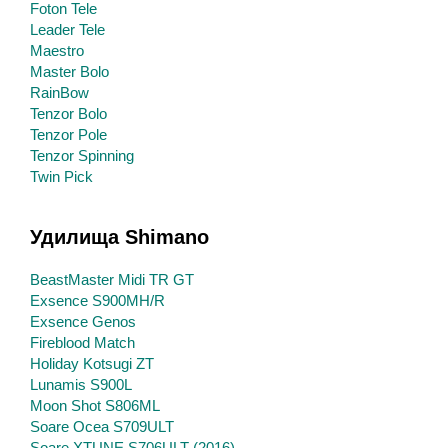
Foton Tele
Leader Tele
Maestro
Master Bolo
RainBow
Tenzor Bolo
Tenzor Pole
Tenzor Spinning
Twin Pick
Удилища Shimano
BeastMaster Midi TR GT
Exsence S900MH/R
Exsence Genos
Fireblood Match
Holiday Kotsugi ZT
Lunamis S900L
Moon Shot S806ML
Soare Ocea S709ULT
Soare XTUNE S706ULT (2016)