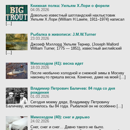
Книжная полка: Уильям Х.Лори о форели
04.05.2026
Довольно известный шотландский нахлыстовик
Уильям Х.Лори (William H.Lawrie, 1911–1974) написал
[…]
Рыбалка в живописи: J.M.W.Turner
23.03.2026
Джозеф Мэллорд Уильям Тернер, (Joseph Mallord
William Turner, 1775 — 1851), известный английский
[…]
Мимоходом (41): весна идет
18.03.2026
После необычно холодной и снежной зимы в Москву
наконец-то пришла весна. Конечно, даже на моей […]
Владимир Петрович Баличев: 84 года со дня
рождения
01.03.2026
Сегодня моему дяде, Владимиру Петровичу
Баличеву, исполнилось бы 84 года. Рыбалкой он не особенно […]
Мимоходом (40): снег и дерьмо
24.02.2026
Снег, снег и снег… Давно такого не было.