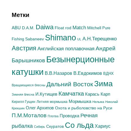
Метки
Daiwa
Match
ABU
Mitchell
D.A.M.
Float rod
Pure
Shimano
А.H.Терещенко
Sabaneev
Fishing
UL
Австрия
Андрей
Английская поплавочная
Безынерционные
Барышников
катушки
В.Евдокимов
В.В.Назаров
ВДНХ
Зима
Дальний Восток
Вращающиеся блесны
Камчатка
Карась
И.Кутищев
Карп
Зимняя блесна
Мормышка
Летняя мормышка
Кирилл Гущин
Нельма
Николай
Олег Архипов
Охота и рыболовство на Руси
Крекшин
П.М.Моталов
Речная
Проводка
Плотва
Со льда
рыбалка
Хариус
Скуратов
Сибирь