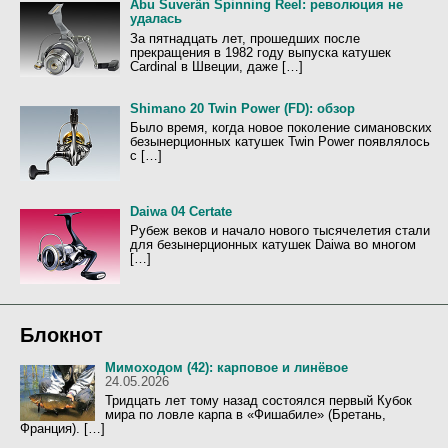
Abu Suverän Spinning Reel: революция не
удалась
За пятнадцать лет, прошедших после
прекращения в 1982 году выпуска катушек
Cardinal в Швеции, даже […]
Shimano 20 Twin Power (FD): обзор
Было время, когда новое поколение симановских
безынерционных катушек Twin Power появлялось
с […]
Daiwa 04 Certate
Рубеж веков и начало нового тысячелетия стали
для безынерционных катушек Daiwa во многом
[…]
Блокнот
Мимоходом (42): карповое и линёвое
24.05.2026
Тридцать лет тому назад состоялся первый Кубок
мира по ловле карпа в «Фишабиле» (Бретань,
Франция). […]