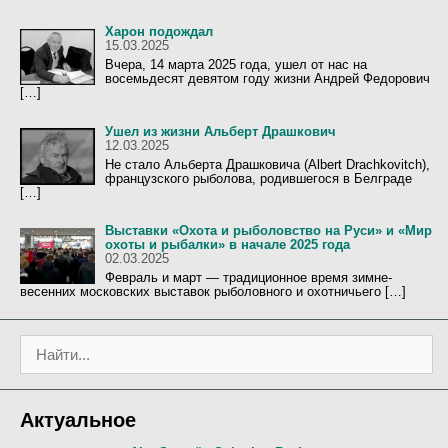
Харон подождал
15.03.2025
Вчера, 14 марта 2025 года, ушел от нас на
восемьдесят девятом году жизни Андрей Федорович
[…]
Ушел из жизни Альберт Драшкович
12.03.2025
Не стало Альберта Драшковича (Albert Drachkovitch),
французского рыболова, родившегося в Белграде
[…]
Выставки «Охота и рыболовство на Руси» и «Мир
охоты и рыбалки» в начале 2025 года
02.03.2025
Февраль и март — традиционное время зимне-
весенних московских выставок рыболовного и охотничьего […]
П
о
и
с
Актуальное
к
: