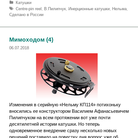
Р
Катушки
у
М
Centre-pin reel
,
В.Пилипчук
,
Инерционные катушки
,
Нельма
,
б
е
Сделано в России
р
т
и
к
к
и
и
Мимоходом (4)
06.07.2018
Изменения в серийную «Нельму КП114» потихоньку
вносились ее конструктором Василием Афанасьевичем
Пилипчуком на всем протяжении вот уже почти
десятилетней истории катушки. Но теперь
одновременное внедрение сразу несколько новых
решений поставило на повестку дня вопрос уже об