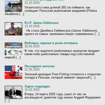
21.10.2025
Гигантского сома длиной 292 см поймали, как
сообщает Польская рыболовная академия (Polska
Akademia […]
R.I.P. James Gibbinson
13.10.2025
Не стало Джеймса Гиббинсона (James Gibbinson),
одного из самых трезвомыслящих современных […]
Воблеры: журнал в роли оптовика
26.06.2025
В том, что издатели рыболовных журналов продают
какие-либо рыболовные товары под собственной
маркой […]
Последняя ниточка
21.05.2025
Зеленый крокодил Pure Fishing готовится к открытию
склада в Польше, который заменит закрытый […]
Харон подождал
15.03.2025
Вчера, 14 марта 2025 года, ушел от нас на
восемьдесят девятом году жизни Андрей Федорович
[…]