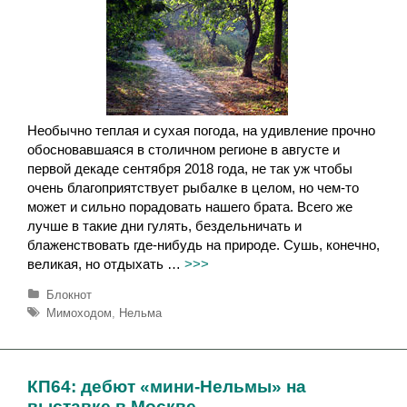
Необычно теплая и сухая погода, на удивление прочно
обосновавшаяся в столичном регионе в августе и
первой декаде сентября 2018 года, не так уж чтобы
очень благоприятствует рыбалке в целом, но чем-то
может и сильно порадовать нашего брата. Всего же
лучше в такие дни гулять, бездельничать и
блаженствовать где-нибудь на природе. Сушь, конечно,
великая, но отдыхать …
>>>
Р
Блокнот
у
М
Мимоходом
,
Нельма
б
е
р
т
и
к
к
и
КП64: дебют «мини-Нельмы» на
и
выставке в Москве