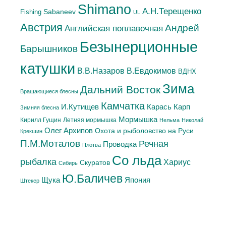
Shimano
А.H.Терещенко
Sabaneev
Fishing
UL
Австрия
Андрей
Английская поплавочная
Безынерционные
Барышников
катушки
В.Евдокимов
В.В.Назаров
ВДНХ
Зима
Дальний Восток
Вращающиеся блесны
Камчатка
Карась
И.Кутищев
Карп
Зимняя блесна
Мормышка
Летняя мормышка
Кирилл Гущин
Нельма
Николай
Олег Архипов
Охота и рыболовство на Руси
Крекшин
П.М.Моталов
Речная
Проводка
Плотва
Со льда
рыбалка
Хариус
Скуратов
Сибирь
Ю.Баличев
Япония
Щука
Штекер