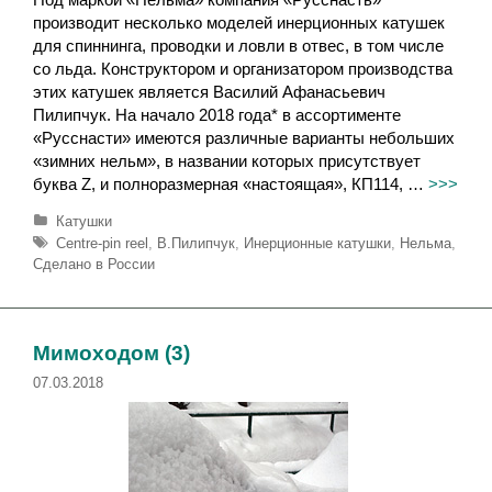
производит несколько моделей инерционных катушек
для спиннинга, проводки и ловли в отвес, в том числе
со льда. Конструктором и организатором производства
этих катушек является Василий Афанасьевич
Пилипчук. На начало 2018 года* в ассортименте
«Русснасти» имеются различные варианты небольших
«зимних нельм», в названии которых присутствует
буква Z, и полноразмерная «настоящая», КП114, …
>>>
Р
Катушки
у
М
Centre-pin reel
,
В.Пилипчук
,
Инерционные катушки
,
Нельма
,
б
е
Сделано в России
р
т
и
к
к
и
и
Мимоходом (3)
07.03.2018