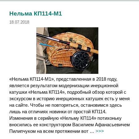
и
к
к
и
Нельма КП114-М1
и
18.07.2018
«Нельма КП114-М1», представленная в 2018 году,
является результатом модернизации инерционной
катушки «Нельма КП114», подробный обзор которой с
экскурсом в историю инерционных катушек есть у меня
на сайте. Чтобы не повторяться, остановимся здесь
лишь на отличиях новинки от простой КП114.
Изменения в серийную «Нельму КП114» потихоньку
вносились ее конструктором Василием Афанасьевичем
Пилипчуком на всем протяжении вот …
>>>