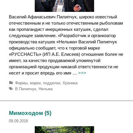
Василий Афанасьевич Пилипчук, широко известный
отечественным и не только отечественным рыболовам
как пропагандист инерционных катушек, сделал
следующее заявление. «Разработчик и организатор
производства катушек «Нельма» Василий Пилипчук
официально сообщает, что к торговой марке
«РУССНАСТЬ» (ИП А.Е. Елисеев) отношения более не
имеет, за качество продаваемой упомянутой
организацией продукции никакой ответственности не
несет и просит впредь его имя …
>>>
Р
Фирмы, марки, подделки
,
Хроника
у
М
В.Пилипчук
,
Нельма
б
е
р
т
и
к
к
и
Мимоходом (5)
и
09.09.2018