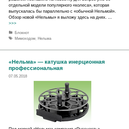
отдельной модели популярного «колеса», которая
выпускалась бы параллельно с «обычной Нельмой».
Обзор новой «Нельмы» я выложу здесь на днях. …
>>>
Р
Блокнот
у
М
Мимоходом
,
Нельма
б
е
р
т
и
к
к
и
«Нельма» — катушка инерционная
и
профессиональная
07.05.2018
Под маркой «Нельма» компания «Русснасть»