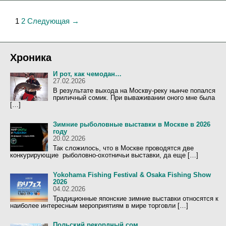
Н
1
2
Следующая →
а
в
и
Хроника
г
И рот, как чемодан…
а
27.02.2026
ц
В результате выхода на Москву-реку нынче попался
приличный сомик. При вываживании оного мне была
и
[…]
я
з
Зимние рыболовные выставки в Москве в 2026
году
а
20.02.2026
п
Так сложилось, что в Москве проводятся две
и
конкурирующие рыболовно-охотничьи выставки, да еще […]
с
Yokohama Fishing Festival & Osaka Fishing Show
и
2026
04.02.2026
Традиционные японские зимние выставки относятся к
наиболее интересным мероприятиям в мире торговли […]
Польский рекордный сом