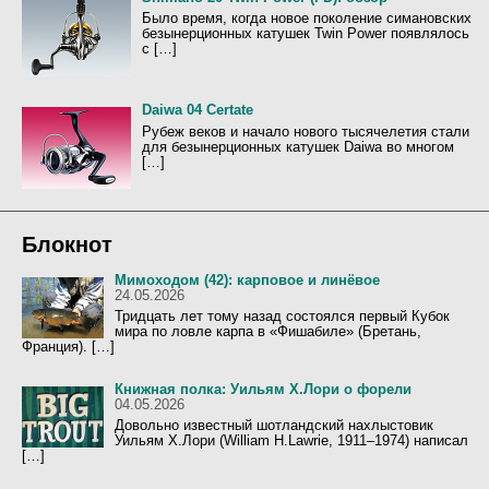
Было время, когда новое поколение симановских
безынерционных катушек Twin Power появлялось
с […]
Daiwa 04 Certate
Рубеж веков и начало нового тысячелетия стали
для безынерционных катушек Daiwa во многом
[…]
Блокнот
Мимоходом (42): карповое и линёвое
24.05.2026
Тридцать лет тому назад состоялся первый Кубок
мира по ловле карпа в «Фишабиле» (Бретань,
Франция). […]
Книжная полка: Уильям Х.Лори о форели
04.05.2026
Довольно известный шотландский нахлыстовик
Уильям Х.Лори (William H.Lawrie, 1911–1974) написал
[…]