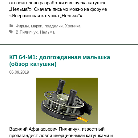
относительно разработки и выпуска катушек
„Нельма”». Скачать письмо можно на форуме
«Инерционная катушка „Нельма”».
Р
Фирмы, марки, подделки
,
Хроника
у
М
В.Пилипчук
,
Нельма
б
е
р
т
и
к
к
и
КП 64-M1: долгожданная малышка
и
(обзор катушки)
06.09.2019
Василий Афанасьевич Пилипчук, известный
пропагандист ловли инерционными катушками и