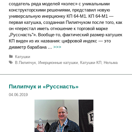
создатель ряда моделей «колес» с уникальными
конструкторскими решениями, представил новую
универсальную инерционку КП 64-M1. КП 64-M1 —
первая катушка, созданная Пилипчуком после того, как
он «перестал иметь отношение к торговой марке
„Русснасть”». Вообще-то, фактический размер катушек
КП виден из их названия: цифровой индекс — это
диаметр барабана …
>>>
Р
Катушки
у
М
В.Пилипчук
,
Инерционные катушки
,
Катушки КП
,
Нельма
б
е
р
т
и
к
к
и
Пилипчук и «Русснасть»
и
04.06.2019