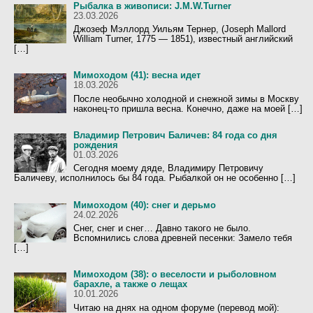
Рыбалка в живописи: J.M.W.Turner
23.03.2026
Джозеф Мэллорд Уильям Тернер, (Joseph Mallord
William Turner, 1775 — 1851), известный английский
[…]
Мимоходом (41): весна идет
18.03.2026
После необычно холодной и снежной зимы в Москву
наконец-то пришла весна. Конечно, даже на моей […]
Владимир Петрович Баличев: 84 года со дня
рождения
01.03.2026
Сегодня моему дяде, Владимиру Петровичу
Баличеву, исполнилось бы 84 года. Рыбалкой он не особенно […]
Мимоходом (40): снег и дерьмо
24.02.2026
Снег, снег и снег… Давно такого не было.
Вспомнились слова древней песенки: Замело тебя
[…]
Мимоходом (38): о веселости и рыболовном
барахле, а также о лещах
10.01.2026
Читаю на днях на одном форуме (перевод мой):