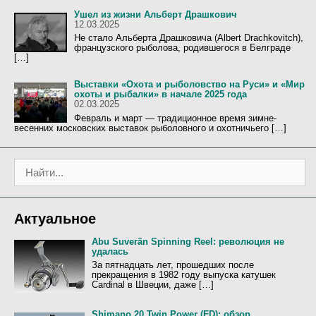
Ушел из жизни Альберт Драшкович
12.03.2025
Не стало Альберта Драшковича (Albert Drachkovitch),
французского рыболова, родившегося в Белграде
[…]
Выставки «Охота и рыболовство на Руси» и «Мир
охоты и рыбалки» в начале 2025 года
02.03.2025
Февраль и март — традиционное время зимне-
весенних московских выставок рыболовного и охотничьего […]
П
о
и
с
Актуальное
к
:
Abu Suverän Spinning Reel: революция не
удалась
За пятнадцать лет, прошедших после
прекращения в 1982 году выпуска катушек
Cardinal в Швеции, даже […]
Shimano 20 Twin Power (FD): обзор