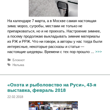
На календаре 7 марта, а в Москве самая настоящая
зима: мороз, сугробы, местами не только не
припарковаться, но и не проехать. Настроение зимнее,
а посему продолжаю выкладывать зимние материалы
из РЖ и РРЖ. Что ни говори, а авторы у нас тогда были
интересные, некоторые рассказы и статьи —
настоящие шедевры. Времени с тех пор прошло …
>>>
Р
Блокнот
у
М
Нельма
б
е
р
т
и
к
к
и
«Охота и рыболовство на Руси», 43-я
и
выставка, февраль 2018
22.02.2018