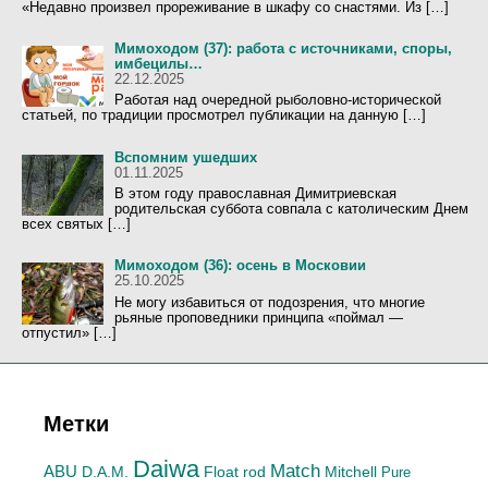
«Недавно произвел прореживание в шкафу со снастями. Из […]
Мимоходом (37): работа с источниками, споры,
имбецилы…
22.12.2025
Работая над очередной рыболовно-исторической
статьей, по традиции просмотрел публикации на данную […]
Вспомним ушедших
01.11.2025
В этом году православная Димитриевская
родительская суббота совпала с католическим Днем
всех святых […]
Мимоходом (36): осень в Московии
25.10.2025
Не могу избавиться от подозрения, что многие
рьяные проповедники принципа «поймал —
отпустил» […]
Метки
Daiwa
Match
ABU
Mitchell
D.A.M.
Float rod
Pure