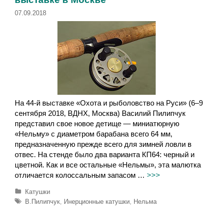
07.09.2018
На 44-й выставке «Охота и рыболовство на Руси» (6–9
сентября 2018, ВДНХ, Москва) Василий Пилипчук
представил свое новое детище — миниатюрную
«Нельму» с диаметром барабана всего 64 мм,
предназначенную прежде всего для зимней ловли в
отвес. На стенде было два варианта КП64: черный и
цветной. Как и все остальные «Нельмы», эта малютка
отличается колоссальным запасом …
>>>
Р
Катушки
у
М
В.Пилипчук
,
Инерционные катушки
,
Нельма
б
е
р
т