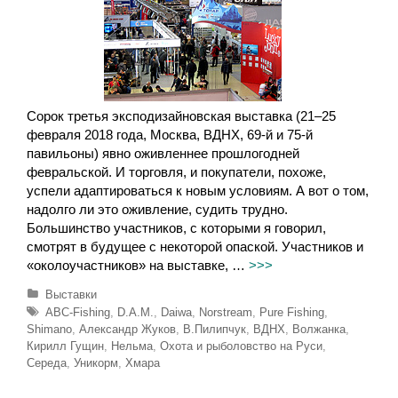
Сорок третья эксподизайновская выставка (21–25
февраля 2018 года, Москва, ВДНХ, 69-й и 75-й
павильоны) явно оживленнее прошлогодней
февральской. И торговля, и покупатели, похоже,
успели адаптироваться к новым условиям. А вот о том,
надолго ли это оживление, судить трудно.
Большинство участников, с которыми я говорил,
смотрят в будущее с некоторой опаской. Участников и
«околоучастников» на выставке, …
>>>
Р
Выставки
у
М
ABC-Fishing
,
D.A.M.
,
Daiwa
,
Norstream
,
Pure Fishing
,
б
е
Shimano
,
Александр Жуков
,
В.Пилипчук
,
ВДНХ
,
Волжанка
,
р
т
Кирилл Гущин
,
Нельма
,
Охота и рыболовство на Руси
,
и
к
Середа
,
Уникорм
,
Хмара
к
и
и