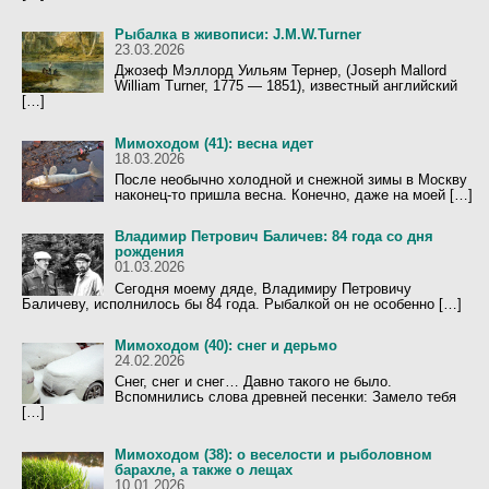
Рыбалка в живописи: J.M.W.Turner
23.03.2026
Джозеф Мэллорд Уильям Тернер, (Joseph Mallord
William Turner, 1775 — 1851), известный английский
[…]
Мимоходом (41): весна идет
18.03.2026
После необычно холодной и снежной зимы в Москву
наконец-то пришла весна. Конечно, даже на моей […]
Владимир Петрович Баличев: 84 года со дня
рождения
01.03.2026
Сегодня моему дяде, Владимиру Петровичу
Баличеву, исполнилось бы 84 года. Рыбалкой он не особенно […]
Мимоходом (40): снег и дерьмо
24.02.2026
Снег, снег и снег… Давно такого не было.
Вспомнились слова древней песенки: Замело тебя
[…]
Мимоходом (38): о веселости и рыболовном
барахле, а также о лещах
10.01.2026