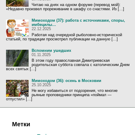
Читаю на днях на одном форуме (перевод мой):
«Недавно произвел прореживание в шкафу со снастями. Из […]
Мимоходом (37): работа с источниками, споры,
имбецилы…
22.12.2025
Работая над очередной рыболовно-исторической
статьей, по традиции просмотрел публикации на данную […]
Вспомним ушедших
01.11.2025
В этом году православная Димитриевская
родительская суббота совпала с католическим Днем
всех святых […]
Мимоходом (36): осень в Московии
25.10.2025
Не могу избавиться от подозрения, что многие
рьяные проповедники принципа «поймал —
отпустил» […]
Метки