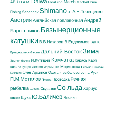
Daiwa
Match
ABU
Mitchell
D.A.M.
Float rod
Pure
Shimano
А.H.Терещенко
Sabaneev
Fishing
UL
Австрия
Андрей
Английская поплавочная
Безынерционные
Барышников
катушки
В.Евдокимов
В.В.Назаров
ВДНХ
Зима
Дальний Восток
Вращающиеся блесны
Камчатка
Карась
И.Кутищев
Карп
Зимняя блесна
Мормышка
Летняя мормышка
Кирилл Гущин
Нельма
Николай
Олег Архипов
Охота и рыболовство на Руси
Крекшин
П.М.Моталов
Речная
Проводка
Плотва
Со льда
рыбалка
Хариус
Скуратов
Сибирь
Ю.Баличев
Япония
Щука
Штекер