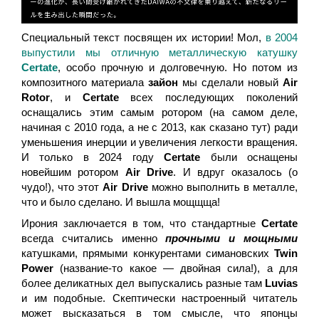
Специальный текст посвящен их истории! Мол,
в 2004
выпустили мы отличную металлическую катушку
Certate
, особо прочную и долговечную. Но потом из
композитного материала
зайон
мы сделали новый
Air
Rotor
, и
Certate
всех последующих поколений
оснащались этим самым ротором (на самом деле,
начиная с 2010 года, а не с 2013, как сказано тут) ради
уменьшения инерции и увеличения легкости вращения.
И только в 2024 году
Certate
были оснащены
новейшим ротором
Air Drive
. И вдруг оказалось (о
чудо!), что этот
Air Drive
можно выполнить в металле,
что и было сделано. И вышла мощщща!
Ирония заключается в том, что стандартные
Certate
всегда считались именно
прочными и мощными
катушками, прямыми конкурентами симановских
Twin
Power
(название-то какое — двойная сила!), а для
более деликатных дел выпускались разные там
Luvias
и им подобные. Скептически настроенный читатель
может высказаться в том смысле, что японцы