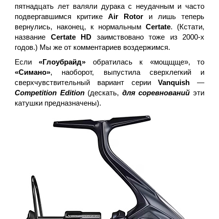
пятнадцать лет валяли дурака с неудачным и часто
подвергавшимся критике
Air Rotor
и лишь теперь
вернулись, наконец, к нормальным
Certate
. (Кстати,
название
Certate HD
заимствовано тоже из 2000-х
годов.) Мы же от комментариев воздержимся.
Если
«Глоубрайд»
обратилась к «мощщще», то
«Симано»
, наоборот, выпустила сверхлегкий и
сверхчувствительный вариант серии
Vanquish
—
Competition Edition
(дескать,
для соревнований
эти
катушки предназначены).