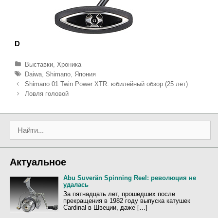
D
Р
Выставки
,
Хроника
у
М
Daiwa
,
Shimano
,
Япония
б
е
Н
Shimano 01 Twin Power XTR: юбилейный обзор (25 лет)
р
т
а
Ловля головой
и
к
в
к
и
и
и
г
П
а
о
ц
и
и
с
я
Актуальное
к
з
:
а
Abu Suverän Spinning Reel: революция не
удалась
п
За пятнадцать лет, прошедших после
и
прекращения в 1982 году выпуска катушек
с
Cardinal в Швеции, даже […]
и