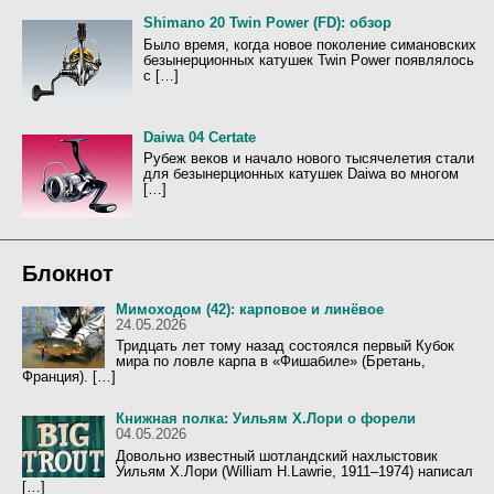
Shimano 20 Twin Power (FD): обзор
Было время, когда новое поколение симановских
безынерционных катушек Twin Power появлялось
с […]
Daiwa 04 Certate
Рубеж веков и начало нового тысячелетия стали
для безынерционных катушек Daiwa во многом
[…]
Блокнот
Мимоходом (42): карповое и линёвое
24.05.2026
Тридцать лет тому назад состоялся первый Кубок
мира по ловле карпа в «Фишабиле» (Бретань,
Франция). […]
Книжная полка: Уильям Х.Лори о форели
04.05.2026
Довольно известный шотландский нахлыстовик
Уильям Х.Лори (William H.Lawrie, 1911–1974) написал
[…]