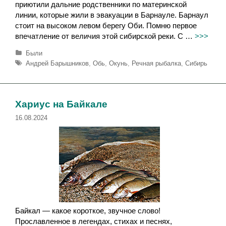
приютили дальние родственники по материнской
линии, которые жили в эвакуации в Барнауле. Барнаул
стоит на высоком левом берегу Оби. Помню первое
впечатление от величия этой сибирской реки. С …
>>>
Р
Были
у
М
Андрей Барышников
,
Обь
,
Окунь
,
Речная рыбалка
,
Сибирь
б
е
р
т
и
к
к
и
Хариус на Байкале
и
16.08.2024
Байкал — какое короткое, звучное слово!
Прославленное в легендах, стихах и песнях,