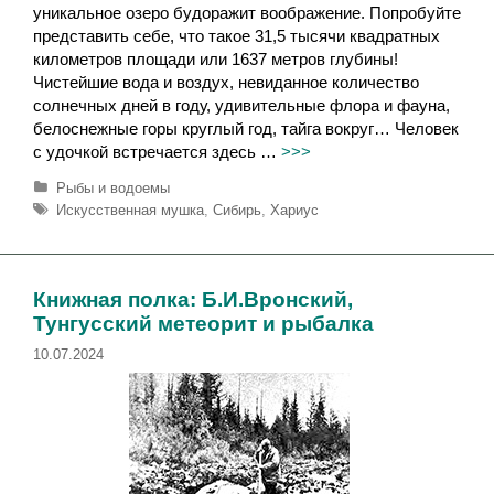
уникальное озеро будоражит воображение. Попробуйте
представить себе, что такое 31,5 тысячи квадратных
километров площади или 1637 метров глубины!
Чистейшие вода и воздух, невиданное количество
солнечных дней в году, удивительные флора и фауна,
белоснежные горы круглый год, тайга вокруг… Человек
с удочкой встречается здесь …
>>>
Р
Рыбы и водоемы
у
М
Искусственная мушка
,
Сибирь
,
Хариус
б
е
р
т
и
к
к
и
Книжная полка: Б.И.Вронский,
и
Тунгусский метеорит и рыбалка
10.07.2024