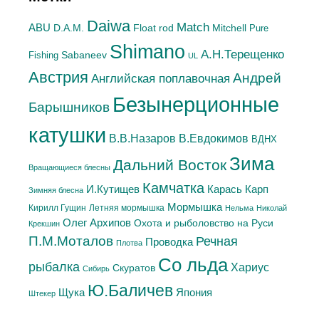
Daiwa
Match
ABU
Mitchell
D.A.M.
Float rod
Pure
Shimano
А.H.Терещенко
Sabaneev
Fishing
UL
Австрия
Андрей
Английская поплавочная
Безынерционные
Барышников
катушки
В.Евдокимов
В.В.Назаров
ВДНХ
Зима
Дальний Восток
Вращающиеся блесны
Камчатка
Карась
И.Кутищев
Карп
Зимняя блесна
Мормышка
Летняя мормышка
Кирилл Гущин
Нельма
Николай
Олег Архипов
Охота и рыболовство на Руси
Крекшин
П.М.Моталов
Речная
Проводка
Плотва
Со льда
рыбалка
Хариус
Скуратов
Сибирь
Ю.Баличев
Япония
Щука
Штекер