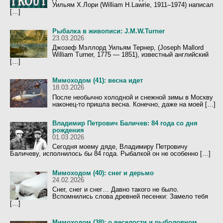
Уильям Х.Лори (William H.Lawrie, 1911–1974) написал
[…]
Рыбалка в живописи: J.M.W.Turner
23.03.2026
Джозеф Мэллорд Уильям Тернер, (Joseph Mallord
William Turner, 1775 — 1851), известный английский
[…]
Мимоходом (41): весна идет
18.03.2026
После необычно холодной и снежной зимы в Москву
наконец-то пришла весна. Конечно, даже на моей […]
Владимир Петрович Баличев: 84 года со дня
рождения
01.03.2026
Сегодня моему дяде, Владимиру Петровичу
Баличеву, исполнилось бы 84 года. Рыбалкой он не особенно […]
Мимоходом (40): снег и дерьмо
24.02.2026
Снег, снег и снег… Давно такого не было.
Вспомнились слова древней песенки: Замело тебя
[…]
Мимоходом (38): о веселости и рыболовном