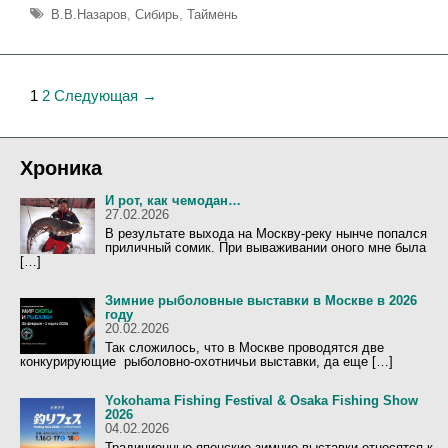
у
М
В.В.Назаров
,
Сибирь
,
Таймень
б
е
р
т
и
к
к
и
Н
1
2
Следующая →
и
а
в
и
Хроника
г
И рот, как чемодан…
а
27.02.2026
ц
В результате выхода на Москву-реку нынче попался
приличный сомик. При вываживании оного мне была
и
[…]
я
з
Зимние рыболовные выставки в Москве в 2026
году
а
20.02.2026
п
Так сложилось, что в Москве проводятся две
и
конкурирующие рыболовно-охотничьи выставки, да еще […]
с
Yokohama Fishing Festival & Osaka Fishing Show
и
2026
04.02.2026
Традиционные японские зимние выставки относятся к