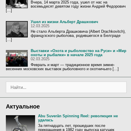
Вчера, 14 марта 2025 года, ушел от нас на
восемьдесят девятом году жизни Андрей Федорович
[…]
Ушел из жизни Альберт Драшкович
12.03.2025
Не стало Альберта Драшковича (Albert Drachkovitch),
французского рыболова, родившегося в Белграде
[…]
Выставки «Охота и рыболовство на Руси» и «Мир
охоты и рыбалки» в начале 2025 года
02.03.2025
Февраль и март — традиционное время зимне-
весенних московских выставок рыболовного и охотничьего […]
П
о
и
с
Актуальное
к
:
Abu Suverän Spinning Reel: революция не
удалась
За пятнадцать лет, прошедших после
прекращения в 1982 году выпуска катушек