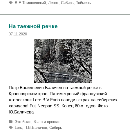
у
М
В.Е.Томашевский
,
Ленок
,
Сибирь
,
Таймень
б
е
р
т
и
к
к
и
На таежной речке
и
07.11.2020
Петр Васильевич Баличев на таежной речке в
Красноярском крае. Пятиметровый французский
«телескоп» Lerc B.V.Fario наводит страх на сибирских
хариусов! Fuji Neopan SS. Конец 60-х годов. Фото
Ю.Баличева
Р
Это было, было и прошло...
у
М
Lerc
,
П.В.Баличев
,
Сибирь