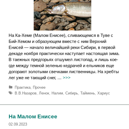
На Ка-Хеме (Малом Енисее), сливающемся в Туве с
Бий-Хемом и образующем вместе с ним Верхний
Енисей — начало величайшей реки Сибири, в первой
декаде ноября практически наступает настоящая зима.
В таежных предгорьях отшумел листопад, и лишь кое-
где между темной зеленью кедрачей и ельников еще
догорают золотыми свечками лиственницы. На хребты
лег уже не тающий снег, …
>>>
Р
Практика
,
Прочее
у
М
В.В.Назаров
,
Ленок
,
Налим
,
Сибирь
,
Таймень
,
Хариус
б
е
р
т
и
к
к
и
На Малом Енисее
и
02.09.2023