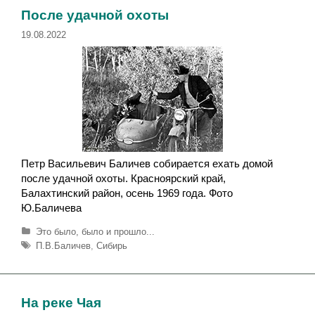
к
и
После удачной охоты
и
19.08.2022
Петр Васильевич Баличев собирается ехать домой
после удачной охоты. Красноярский край,
Балахтинский район, осень 1969 года. Фото
Ю.Баличева
Р
Это было, было и прошло...
у
М
П.В.Баличев
,
Сибирь
б
е
р
т
и
к
к
и
На реке Чая
и