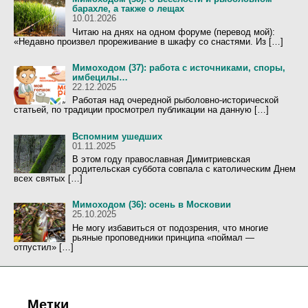
барахле, а также о лещах
10.01.2026
Читаю на днях на одном форуме (перевод мой):
«Недавно произвел прореживание в шкафу со снастями. Из […]
Мимоходом (37): работа с источниками, споры,
имбецилы…
22.12.2025
Работая над очередной рыболовно-исторической
статьей, по традиции просмотрел публикации на данную […]
Вспомним ушедших
01.11.2025
В этом году православная Димитриевская
родительская суббота совпала с католическим Днем
всех святых […]
Мимоходом (36): осень в Московии
25.10.2025
Не могу избавиться от подозрения, что многие
рьяные проповедники принципа «поймал —
отпустил» […]
Метки