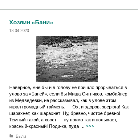
б
е
р
т
и
к
к
и
Хозяин «Бани»
и
18.04.2020
Наверное, мне бы и в голову не пришло прорываться в
улово за «Баней», если бы Миша Ситников, комбайнер
из Медведевки, не рассказывал, как в улове этом
играл громадный таймень. — Ох, и здоров, зверюга! Как
шарахнет, как шарахнет! Ну, бревно, чистое бревно!
Темный такой, а хвост — ну прямо так и полыхает,
красный-красный! Поди-ка, пуда …
>>>
Р
Были