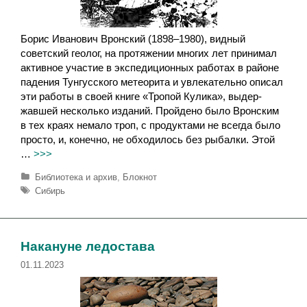
Борис Иванович Вронский (1898–1980), видный
советский геолог, на протяжении многих лет принимал
активное участие в экспеди­ци­он­ных работах в районе
падения Тунгусского метеорита и увлека­тельно описал
эти работы в своей книге «Тропой Кулика», выдер­
жавшей несколько изданий. Пройдено было Вронским
в тех краях не­мало троп, с продуктами не всегда было
просто, и, конечно, не обходилось без рыбалки. Этой
…
>>>
Р
Библиотека и архив
,
Блокнот
у
М
Сибирь
б
е
р
т
и
к
к
и
Накануне ледостава
и
01.11.2023