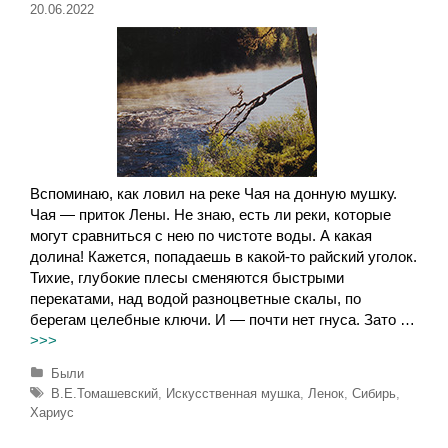
20.06.2022
Вспоминаю, как ловил на реке Чая на донную мушку.
Чая — приток Лены. Не знаю, есть ли реки, которые
могут сравниться с нею по чистоте воды. А какая
долина! Кажется, попадаешь в какой-то райский уголок.
Тихие, глубокие плесы сменяются быстрыми
перекатами, над водой разноцветные скалы, по
берегам целебные ключи. И — почти нет гнуса. Зато …
>>>
Р
Были
у
М
В.Е.Томашевский
,
Искусственная мушка
,
Ленок
,
Сибирь
,
б
е
Хариус
р
т