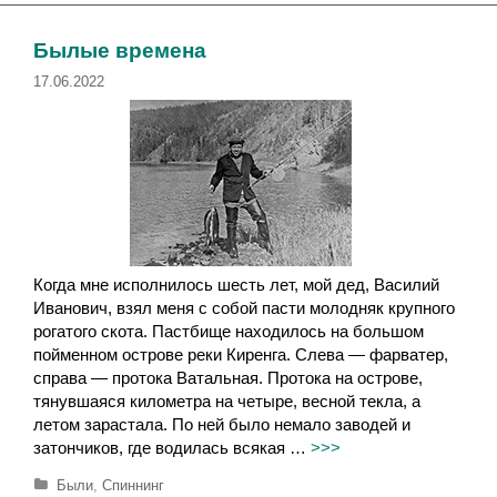
и
к
к
и
и
Былые времена
17.06.2022
Когда мне исполнилось шесть лет, мой дед, Василий
Иванович, взял меня с собой пасти молодняк крупного
рогатого скота. Пастбище находилось на большом
пойменном острове реки Киренга. Слева — фарватер,
справа — протока Ватальная. Протока на острове,
тянувшаяся километра на четыре, весной текла, а
летом зарастала. По ней было немало заводей и
затончиков, где водилась всякая …
>>>
Р
Были
,
Спиннинг