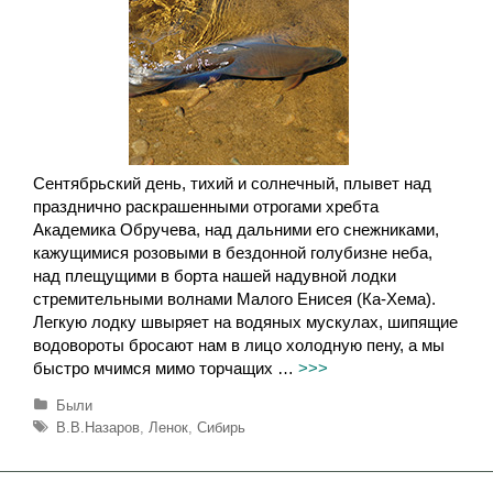
Сентябрьский день, тихий и солнечный, плывет над
празднично раскрашенными отрогами хребта
Академика Обручева, над дальними его снежниками,
кажущимися розовыми в бездонной голубизне неба,
над плещущими в борта нашей надувной лодки
стремительными волнами Малого Енисея (Ка-Хема).
Легкую лодку швыряет на водяных мускулах, шипящие
водовороты бросают нам в лицо холодную пену, а мы
быстро мчимся мимо торчащиx …
>>>
Р
Были
у
М
В.В.Назаров
,
Ленок
,
Сибирь
б
е
р
т
и
к