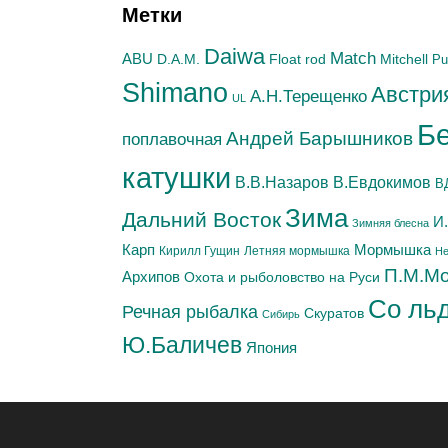
Метки
а
ц
и
Daiwa
Match
ABU
Mitchell
D.A.M.
Float rod
Pu
я
Shimano
з
Австри
А.H.Терещенко
UL
а
Б
п
Андрей Барышников
поплавочная
и
с
катушки
В.Евдокимов
В.В.Назаров
В
и
Зима
Дальний Восток
И
Зимняя блесна
Мормышка
Карп
Летняя мормышка
Кирилл Гущин
Н
П.М.М
Архипов
Охота и рыболовство на Руси
Со ль
Речная рыбалка
Скуратов
Сибирь
Ю.Баличев
Япония