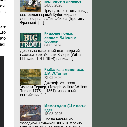
карповое и линёвое
24.05.2026
ся,
Тридцать лет тому назад
и в
состоялся первый Кубок мира по
ловле карпа в «Фишабиле» (Бретань,
Франция). […]
сле
Его
Книжная полка:
Уильям Х.Лори о
ыло
форели
ad
.
04.05.2026
Довольно известный шотландский
нахлыстовик Уильям Х.Лори (William
H.Lawrie, 1911–1974) написал […]
Рыбалка в живописи:
J.M.W.Turner
23.03.2026
Джозеф Мэллорд
Уильям Тернер, (Joseph Mallord William
Turner, 1775 — 1851), известный
английский […]
Мимоходом (41): весна
идет
18.03.2026
После необычно
холодной и снежной зимы в Москву