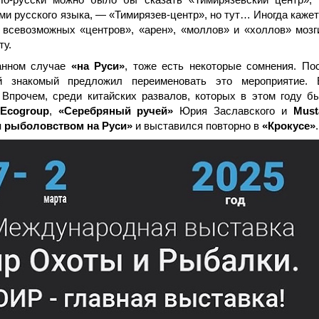
ами русского языка, — «Тимирязев-центр», но тут… Иногда кажет
й всевозможных «центров», «арен», «моллов» и «холлов» мозг
ту.
данном случае
«на Руси»
, тоже есть некоторые сомнения. По
й знакомый предложил переименовать это мероприятие. 
 Впрочем, среди китайских развалов, которых в этом году б
Ecogroup
,
«Серебряный ручей»
Юрия Заславского и
Must
и рыболовством на Руси»
и выставился повторно в
«Крокусе»
.