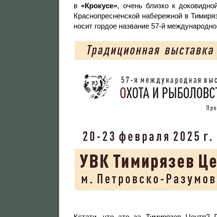
в
«Крокусе»
, очень близко к доковидн
Краснопресненской набережной в Тимиря
носит гордое название 57-й международн
Кстати, что это за Тимирязев Центр? 