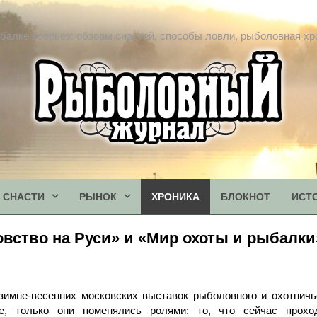
балке всерьез: обзоры снастей, способы ловли, рыболовная хр
СНАСТИ
РЫНОК
ХРОНИКА
БЛОКНОТ
ИСТ
вство на Руси» и «Мир охоты и рыбалки
имне-весенних московских выставок рыболовного и охотничь
е, только они поменялись ролями: то, что сейчас прохо