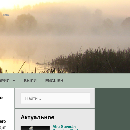
оника
ОРИЯ
БЫЛИ
ENGLISH
П
»
о
и
с
Актуальное
к
его
:
Abu Suverän
дит