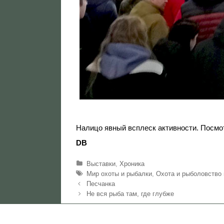
Налицо явный всплеск активности. Посмо
DB
Р
Выставки
,
Хроника
у
М
Мир охоты и рыбалки
,
Охота и рыболовство 
б
е
Н
Песчанка
р
т
а
Не вся рыба там, где глубже
и
к
в
к
и
и
и
г