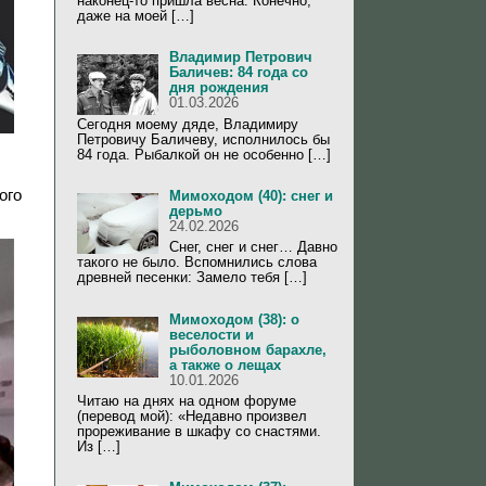
наконец-то пришла весна. Конечно,
даже на моей […]
Владимир Петрович
Баличев: 84 года со
дня рождения
01.03.2026
Сегодня моему дяде, Владимиру
Петровичу Баличеву, исполнилось бы
84 года. Рыбалкой он не особенно […]
ого
Мимоходом (40): снег и
дерьмо
24.02.2026
Снег, снег и снег… Давно
такого не было. Вспомнились слова
древней песенки: Замело тебя […]
Мимоходом (38): о
веселости и
рыболовном барахле,
а также о лещах
10.01.2026
Читаю на днях на одном форуме
(перевод мой): «Недавно произвел
прореживание в шкафу со снастями.
Из […]