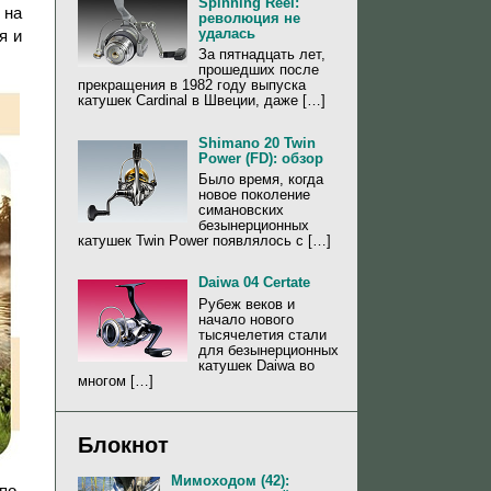
Spinning Reel:
на
революция не
удалась
тя и
За пятнадцать лет,
прошедших после
прекращения в 1982 году выпуска
катушек Cardinal в Швеции, даже […]
Shimano 20 Twin
Power (FD): обзор
Было время, когда
новое поколение
симановских
безынерционных
катушек Twin Power появлялось с […]
Daiwa 04 Certate
Рубеж веков и
начало нового
тысячелетия стали
для безынерционных
катушек Daiwa во
многом […]
Блокнот
Мимоходом (42):
по-