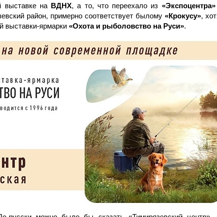
ой выставке на
ВДНХ
, а то, что переехало из
«Экспоцентра»
зевский район, примерно соответствует былому
«Крокусу»
, хо
ой выставки-ярмарки
«Охота и рыболовство на Руси»
.
По-русски можно было бы сказать «Тимирязевский центр», 