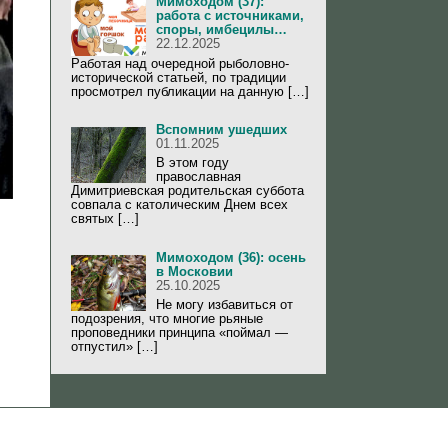
Мимоходом (37):
работа с источниками,
споры, имбецилы…
22.12.2025
Работая над очередной рыболовно-
исторической статьей, по традиции
просмотрел публикации на данную […]
Вспомним ушедших
01.11.2025
В этом году
православная
Димитриевская родительская суббота
совпала с католическим Днем всех
святых […]
Мимоходом (36): осень
в Московии
25.10.2025
Не могу избавиться от
подозрения, что многие рьяные
проповедники принципа «поймал —
отпустил» […]