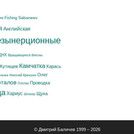
Sabaneev
re Fishing
я
Английская
езынерционные
ДНХ
Вращающиеся блесны
Камчатка
Карась
.Кутищев
Олег
ельма
Николай Крекшин
оталов
Проводка
Плотва
да
Хариус
Щука
Штекер
© Дмитрий Баличев 1999 – 2026