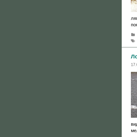
ля
по
Л
17.
ви
ме