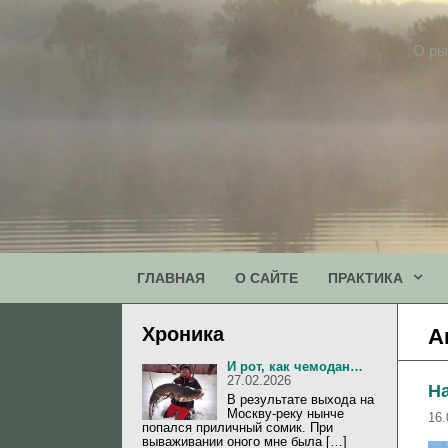
Перейти
к
О ры
содержимому
ГЛАВНАЯ
О САЙТЕ
ПРАКТИКА
Хроника
А
И рот, как чемодан…
27.02.2026
Н
В результате выхода на
Москву-реку нынче
16.
попался приличный сомик. При
вываживании оного мне была […]