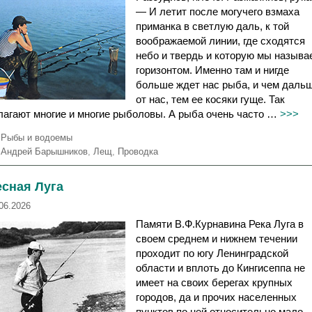
— И летит после могучего взмаха
приманка в светлую даль, к той
воображаемой линии, где сходятся
небо и твердь и которую мы называ
горизонтом. Именно там и нигде
больше ждет нас рыба, и чем даль
от нас, тем ее косяки гуще. Так
лагают многие и многие рыболовы. А рыба очень часто …
>>>
Р
Рыбы и водоемы
у
М
Андрей Барышников
,
Лещ
,
Проводка
б
е
р
т
есная Луга
и
к
к
и
06.2026
и
Памяти В.Ф.Курнавина Река Луга в
своем среднем и нижнем течении
проходит по югу Ленинградской
области и вплоть до Кингисеппа не
имеет на своих берегах крупных
городов, да и прочих населенных
пунктов по ней относительно мало.