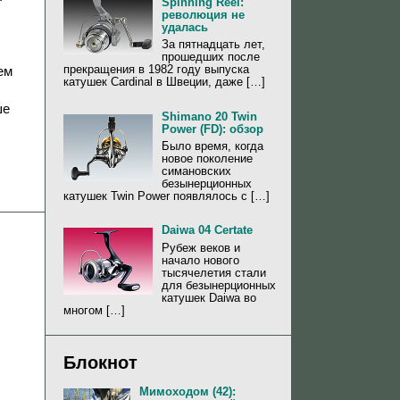
Spinning Reel:
революция не
удалась
За пятнадцать лет,
прошедших после
прекращения в 1982 году выпуска
ем
катушек Cardinal в Швеции, даже […]
ше
Shimano 20 Twin
Power (FD): обзор
Было время, когда
новое поколение
симановских
безынерционных
катушек Twin Power появлялось с […]
Daiwa 04 Certate
Рубеж веков и
начало нового
тысячелетия стали
для безынерционных
катушек Daiwa во
многом […]
Блокнот
Мимоходом (42):