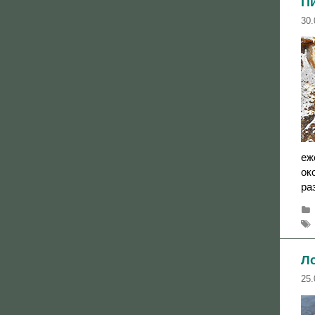
П
30.
еж
ок
ра
Л
25.