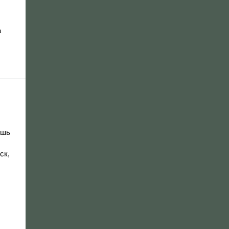
а
ишь
ск,