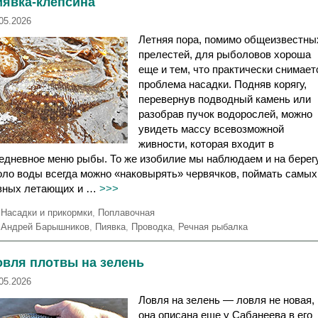
иявка-клепсина
к
и
и
05.2026
Летняя пора, помимо общеизвестны
прелестей, для рыболовов хороша
еще и тем, что практически снимает
проблема насадки. Подняв корягу,
перевернув подводный камень или
разобрав пучок водорослей, можно
увидеть массу всевозможной
живности, которая входит в
едневное меню рыбы. То же изобилие мы наблюдаем и на берег
оло воды всегда можно «наковырять» червячков, поймать самых
зных летающих и …
>>>
Р
Насадки и прикормки
,
Поплавочная
у
М
Андрей Барышников
,
Пиявка
,
Проводка
,
Речная рыбалка
б
е
р
т
овля плотвы на зелень
и
к
к
и
05.2026
и
Ловля на зелень — ловля не новая,
она описана еще у Сабанеева в его