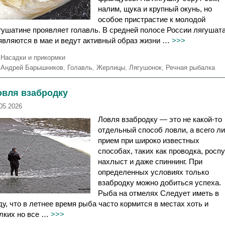
налим, щука и крупный окунь, но
особое пристрастие к молодой
гушатине проявляет голавль. В средней полосе России лягушат
являются в мае и ведут активный образ жизни …
>>>
Р
Насадки и прикормки
у
М
Андрей Барышников
,
Голавль
,
Жерлицы
,
Лягушонок
,
Речная рыбалка
б
е
р
т
овля взабродку
и
к
к
и
05.2026
и
Ловля взабродку — это не какой-то
отдельный способ ловли, а всего л
прием при широко известных
способах, таких как проводка, роспу
нахлыcт и даже спиннинг. При
определенных условиях только
взабродку можно добиться успеха.
Рыба на отмелях Следует иметь в
ду, что в летнее время рыба часто кормится в местах хоть и
лких но все …
>>>