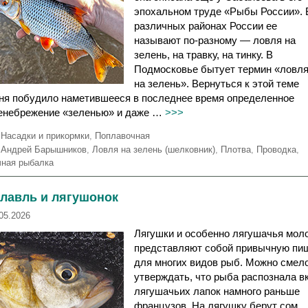
эпохальном труде «Рыбы России». 
различных районах России ее
называют по-разному — ловля на
зелень, на травку, на тинку. В
Подмосковье бытует термин «ловл
на зелень». Вернуться к этой теме
ня побудило наметившееся в последнее время определенное
енебрежение «зеленью» и даже …
>>>
Р
Насадки и прикормки
,
Поплавочная
у
М
Андрей Барышников
,
Ловля на зелень (шелковник)
,
Плотва
,
Проводка
,
б
е
чная рыбалка
р
т
и
к
олавль и лягушонок
к
и
и
05.2026
Лягушки и особенно лягушачья мол
представляют собой привычную пи
для многих видов рыб. Можно смел
утверждать, что рыба распознала в
лягушачьих лапок намного раньше
французов. На лягушку берут сом,