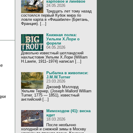
карповое и линёвое
24.05.2026
Тридцать лет тому назад
состоялся первый Кубок мира по
ловле карпа в «Фишабиле» (Бретань,
Франция). […]
Книжная полка:
Уильям Х.Лори о
форели
04.05.2026
Довольно известный шотландский
нахлыстовик Уильям Х.Лори (William
H.Lawrie, 1911–1974) написал […]
ле
Рыбалка в живописи:
J.M.W.Turner
23.03.2026
Джозеф Мэллорд
Уильям Тернер, (Joseph Mallord William
Turner, 1775 — 1851), известный
дки
английский […]
Мимоходом (41): весна
идет
18.03.2026
После необычно
холодной и снежной зимы в Москву