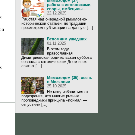
Мимоходом (37):
работа с источниками,
споры, имбецилы…
22.12.2025
х
Работая над очередной рыболовно-
исторической статьей, по традиции
просмотрел публикации на данную […]
ся
Вспомним ушедших
01.11.2025
В этом году
православная
Димитриевская родительская суббота
совпала с католическим Днем всех
святых […]
у:
Мимоходом (36): осень
в Московии
25.10.2025
Не могу избавиться от
подозрения, что многие рьяные
проповедники принципа «поймал —
отпустил» […]