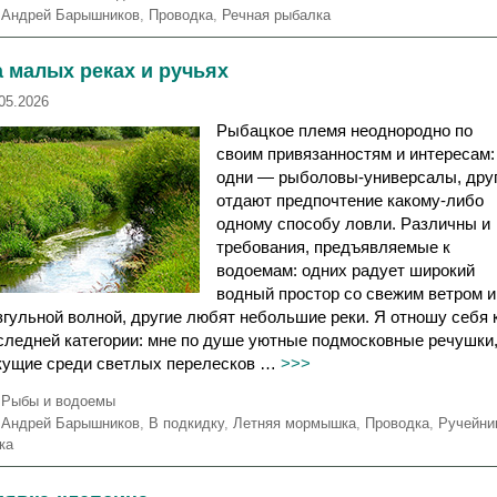
у
М
Андрей Барышников
,
Проводка
,
Речная рыбалка
б
е
р
т
 малых реках и ручьях
и
к
к
и
05.2026
и
Рыбацкое племя неоднородно по
своим привязанностям и интересам:
одни — рыболовы-универсалы, дру
отдают предпочтение какому-либо
одному способу ловли. Различны и
требования, предъявляемые к
водоемам: одних радует широкий
водный простор со свежим ветром и
згульной волной, другие любят небольшие реки. Я отношу себя 
следней категории: мне по душе уютные подмосковные речушки
кущие среди светлых перелесков …
>>>
Р
Рыбы и водоемы
у
М
Андрей Барышников
,
В подкидку
,
Летняя мормышка
,
Проводка
,
Ручейни
б
е
ка
р
т
и
к