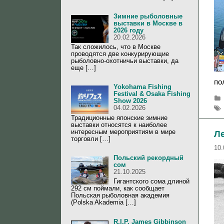
Зимние рыболовные
выставки в Москве в
2026 году
20.02.2026
Так сложилось, что в Москве
проводятся две конкурирующие
рыболовно-охотничьи выставки, да
еще […]
по
Yokohama Fishing
Festival & Osaka Fishing
Show 2026
04.02.2026
Традиционные японские зимние
выставки относятся к наиболее
интересным мероприятиям в мире
Л
торговли […]
10.
Польский рекордный
сом
21.10.2025
Гигантского сома длиной
292 см поймали, как сообщает
Польская рыболовная академия
(Polska Akademia […]
R.I.P. James Gibbinson