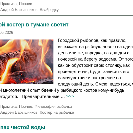
Р
Практика
,
Прочее
у
М
Андрей Барышников
,
Взабродку
б
е
р
т
й костер в тумане светит
и
к
к
и
05.2026
и
Городской рыболов, как правило,
выезжает на рыбную ловлю на один
день или же, изредка, на два дня с
ночевкой на берегу водоема. От того
как он обустроит свою стоянку, как
проведет ночь, будет зависеть его
самочувствие и настроение на
следующий день. Смею надеяться, 
й многолетний опыт бдений у рыбацкого костра кому-нибудь
игодится. Предварительные …
>>>
Р
Практика
,
Прочее
,
Философия рыбалки
у
М
Андрей Барышников
,
Костер на рыбалке
б
е
р
т
апах чистой воды
и
к