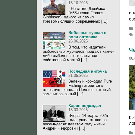
13.10.2025
Не стало Джеймса
вр
Гиббинсона (James
Gibbinson), одного из самых
св
трезвомыслящих современных […]
Воблеры: журнал в
роли оптовика
26.06.2025
В том, что издатели
Че
рыболовных журналов продают какие-
либо рыболовные товары под
06.
собственной маркой […]
Последняя ниточка
21.05.2025
Зеленый крокодил Pure
Fishing готовится к
открытию склада в Польше, который
заменит закрытый […]
Харон подождал
15.03.2025
Вчера, 14 марта 2025
ры
года, ушел от нас на
ло
восемьдесят девятом году жизни
Андрей Федорович […]