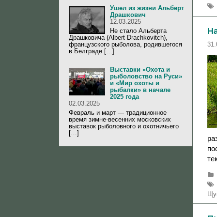
Ушел из жизни Альберт
Драшкович
12.03.2025
На
Не стало Альберта
Драшковича (Albert Drachkovitch),
французского рыболова, родившегося
31.
в Белграде […]
Выставки «Охота и
рыболовство на Руси»
и «Мир охоты и
рыбалки» в начале
2025 года
02.03.2025
Февраль и март — традиционное
время зимне-весенних московских
выставок рыболовного и охотничьего
[…]
ра
по
те
Щу