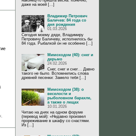
наконец-то пришла весна. Конечно,
даже на моей […]
Владимир Петрович
Баличев: 84 года со
дня рождения
01.03.2026
Сегодня моему дяде, Владимиру
Петровичу Баличеву, исполнилось бы
84 года. Рыбалкой он не особенно […]
гие
Мимоходом (40): снег и
дерьмо
24.02.2026
Снег, снег и снег… Давно
такого не было. Вспомнились слова
древней песенки: Замело тебя […]
к
Мимоходом (38): о
,
веселости и
рыболовном барахле,
а также о лещах
10.01.2026
Читаю на днях на одном форуме
к
,
(перевод мой): «Недавно произвел
прореживание в шкафу со снастями.
Из […]