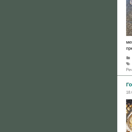
ме
пр
Ре
Г
18.