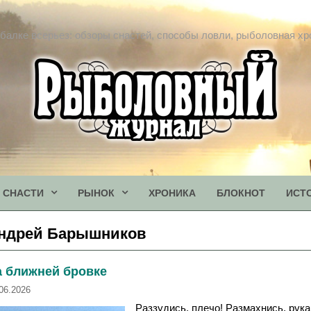
балке всерьез: обзоры снастей, способы ловли, рыболовная хр
СНАСТИ
РЫНОК
ХРОНИКА
БЛОКНОТ
ИСТ
ндрей Барышников
а ближней бровке
06.2026
Раззудись, плечо! Размахнись, рука