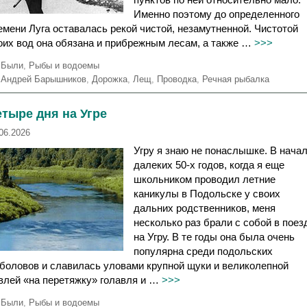
Именно поэтому до определенного
емени Луга оставалась рекой чистой, незамутненной. Чистотой
оих вод она обязана и прибрежным лесам, а также …
>>>
Р
Были
,
Рыбы и водоемы
у
М
Андрей Барышников
,
Дорожка
,
Лещ
,
Проводка
,
Речная рыбалка
б
е
р
т
тыре дня на Угре
и
к
к
и
06.2026
и
Угру я знаю не понаслышке. В нача
далеких 50-х годов, когда я еще
школьником проводил летние
каникулы в Подольске у своих
дальних родственников, меня
несколько раз брали с собой в поез
на Угру. В те годы она была очень
популярна среди подольских
боловов и славилась уловами крупной щуки и великолепной
влей «на перетяжку» голавля и …
>>>
Р
Были
,
Рыбы и водоемы