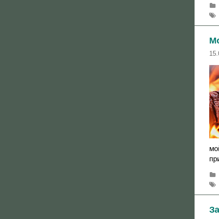
Мо
15.
мо
пр
З