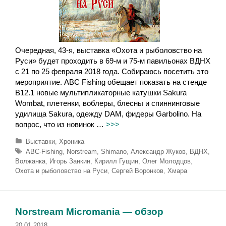
Очередная, 43-я, выставка «Охота и рыболовство на
Руси» будет проходить в 69-м и 75-м павильонах ВДНХ
с 21 по 25 февраля 2018 года. Собираюсь посетить это
мероприятие. ABC Fishing обещает показать на стенде
В12.1 новые мультипликаторные катушки Sakura
Wombat, плетенки, воблеры, блесны и спиннинговые
удилища Sakura, одежду DAM, фидеры Garbolino. На
вопрос, что из новинок …
>>>
Р
Выставки
,
Хроника
у
М
ABC-Fishing
,
Norstream
,
Shimano
,
Александр Жуков
,
ВДНХ
,
б
е
Волжанка
,
Игорь Занкин
,
Кирилл Гущин
,
Олег Молодцов
,
р
т
Охота и рыболовство на Руси
,
Сергей Воронков
,
Хмара
и
к
к
и
и
Norstream Micromania — обзор
20.01.2018