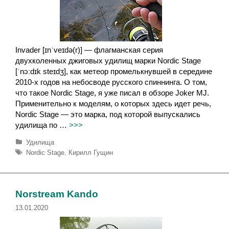
Invader [ɪnˈveɪdə(r)] — флагманская серия
двухколенных джиговых удилищ марки Nordic Stage
[ˈnɔːdɪk steɪdʒ], как метеор промелькнувшей в середине
2010-х годов на небосводе русского спиннинга. О том,
что такое Nordic Stage, я уже писал в обзоре Joker MJ.
Применительно к моделям, о которых здесь идет речь,
Nordic Stage — это марка, под которой выпускались
удилища по …
>>>
Р
Удилища
у
М
Nordic Stage
,
Кирилл Гущин
б
е
р
т
и
к
к
и
Norstream Kando
и
13.01.2020