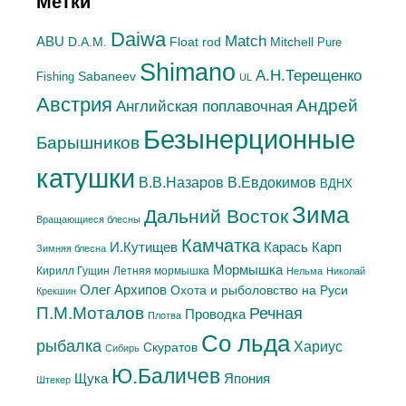
Метки
Daiwa
Match
ABU
Mitchell
D.A.M.
Float rod
Pure
Shimano
А.H.Терещенко
Sabaneev
Fishing
UL
Австрия
Андрей
Английская поплавочная
Безынерционные
Барышников
катушки
В.Евдокимов
В.В.Назаров
ВДНХ
Зима
Дальний Восток
Вращающиеся блесны
Камчатка
Карась
И.Кутищев
Карп
Зимняя блесна
Мормышка
Летняя мормышка
Кирилл Гущин
Нельма
Николай
Олег Архипов
Охота и рыболовство на Руси
Крекшин
П.М.Моталов
Речная
Проводка
Плотва
Со льда
рыбалка
Хариус
Скуратов
Сибирь
Ю.Баличев
Япония
Щука
Штекер