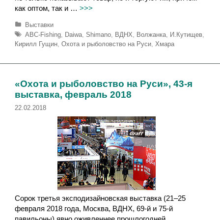
как оптом, так и …
>>>
Р
Выставки
у
М
ABC-Fishing
,
Daiwa
,
Shimano
,
ВДНХ
,
Волжанка
,
И.Кутищев
,
б
е
Кирилл Гущин
,
Охота и рыболовство на Руси
,
Хмара
р
т
и
к
к
и
и
«Охота и рыболовство на Руси», 43-я
выставка, февраль 2018
22.02.2018
Сорок третья эксподизайновская выставка (21–25
февраля 2018 года, Москва, ВДНХ, 69-й и 75-й
павильоны) явно оживленнее прошлогодней