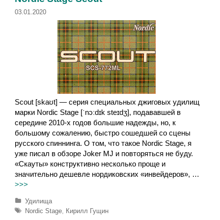
и
03.01.2020
Scout [skaʊt] — серия специальных джиговых удилищ
марки Nordic Stage [ˈnɔːdɪk steɪdʒ], подававшей в
середине 2010-х годов большие надежды, но, к
большому сожалению, быстро сошедшей со сцены
русского спиннинга. О том, что такое Nordic Stage, я
уже писал в обзоре Joker MJ и повторяться не буду.
«Скауты» конструктивно несколько проще и
значительно дешевле нордиковских «инвейдеров», …
>>>
Р
Удилища
у
М
Nordic Stage
,
Кирилл Гущин
б
е