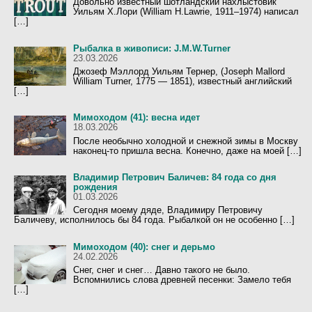
Довольно известный шотландский нахлыстовик
Уильям Х.Лори (William H.Lawrie, 1911–1974) написал
[…]
Рыбалка в живописи: J.M.W.Turner
23.03.2026
Джозеф Мэллорд Уильям Тернер, (Joseph Mallord
William Turner, 1775 — 1851), известный английский
[…]
Мимоходом (41): весна идет
18.03.2026
После необычно холодной и снежной зимы в Москву
наконец-то пришла весна. Конечно, даже на моей […]
Владимир Петрович Баличев: 84 года со дня
рождения
01.03.2026
Сегодня моему дяде, Владимиру Петровичу
Баличеву, исполнилось бы 84 года. Рыбалкой он не особенно […]
Мимоходом (40): снег и дерьмо
24.02.2026
Снег, снег и снег… Давно такого не было.
Вспомнились слова древней песенки: Замело тебя
[…]