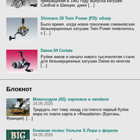
прекращения в 1982 году выпуска катушек
Cardinal в Швеции, даже […]
Shimano 20 Twin Power (FD): обзор
Было время, когда новое поколение симановских
безынерционных катушек Twin Power появлялось
с […]
Daiwa 04 Certate
Рубеж веков и начало нового тысячелетия стали
для безынерционных катушек Daiwa во многом
[…]
Блокнот
Мимоходом (42): карповое и линёвое
24.05.2026
Тридцать лет тому назад состоялся первый Кубок
мира по ловле карпа в «Фишабиле» (Бретань,
Франция). […]
Книжная полка: Уильям Х.Лори о форели
04.05.2026