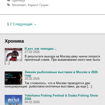
Р
Удилища
у
М
Norstream
,
Кирилл Гущин
б
е
р
т
и
к
к
и
Н
1
2
Следующая →
и
а
в
и
Хроника
г
И рот, как чемодан…
а
27.02.2026
ц
В результате выхода на Москву-реку нынче попался
приличный сомик. При вываживании оного мне была
и
[…]
я
з
Зимние рыболовные выставки в Москве в 2026
году
а
20.02.2026
п
Так сложилось, что в Москве проводятся две
и
конкурирующие рыболовно-охотничьи выставки, да еще […]
с
Yokohama Fishing Festival & Osaka Fishing Show
и
2026
04.02.2026