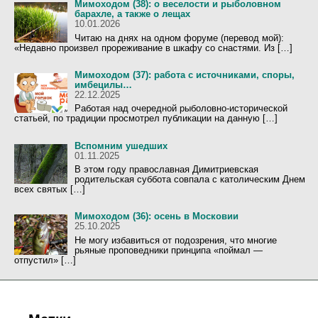
Мимоходом (38): о веселости и рыболовном
барахле, а также о лещах
10.01.2026
Читаю на днях на одном форуме (перевод мой):
«Недавно произвел прореживание в шкафу со снастями. Из […]
Мимоходом (37): работа с источниками, споры,
имбецилы…
22.12.2025
Работая над очередной рыболовно-исторической
статьей, по традиции просмотрел публикации на данную […]
Вспомним ушедших
01.11.2025
В этом году православная Димитриевская
родительская суббота совпала с католическим Днем
всех святых […]
Мимоходом (36): осень в Московии
25.10.2025
Не могу избавиться от подозрения, что многие
рьяные проповедники принципа «поймал —
отпустил» […]