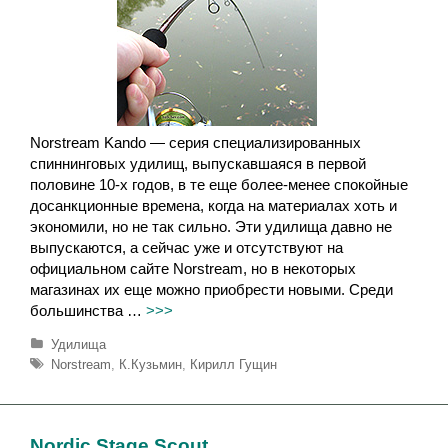
Norstream Kando — серия специализированных
спиннинговых удилищ, выпускавшаяся в первой
половине 10-х годов, в те еще более-менее спокойные
досанкционные времена, когда на материалах хоть и
экономили, но не так сильно. Эти удилища давно не
выпускаются, а сейчас уже и отсутствуют на
официальном сайте Norstream, но в некоторых
магазинах их еще можно приобрести новыми. Среди
большинства …
>>>
Р
Удилища
у
М
Norstream
,
К.Кузьмин
,
Кирилл Гущин
б
е
р
т
и
к
к
и
Nordic Stage Scout