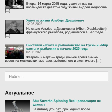
Вчера, 14 марта 2025 года, ушел от нас на
восемьдесят девятом году жизни Андрей Федорович
[…]
Ушел из жизни Альберт Драшкович
12.03.2025
Не стало Альберта Драшковича (Albert Drachkovitch),
французского рыболова, родившегося в Белграде
[…]
Выставки «Охота и рыболовство на Руси» и «Мир
охоты и рыбалки» в начале 2025 года
02.03.2025
Февраль и март — традиционное время зимне-
весенних московских выставок рыболовного и охотничьего […]
П
о
и
с
Актуальное
к
:
Abu Suverän Spinning Reel: революция не
удалась
За пятнадцать лет, прошедших после