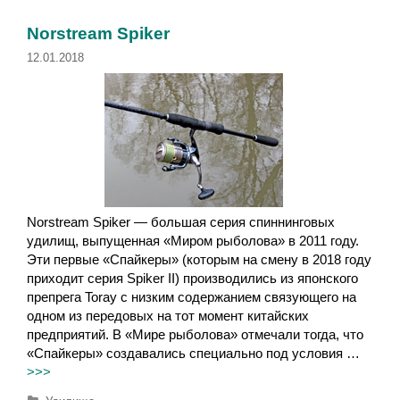
и
к
к
и
Norstream Spiker
и
12.01.2018
Norstream Spiker — большая серия спиннинговых
удилищ, выпущенная «Миром рыболова» в 2011 году.
Эти первые «Спайкеры» (которым на смену в 2018 году
приходит серия Spiker II) производились из японского
препрега Toray с низким содержанием связующего на
одном из передовых на тот момент китайских
предприятий. В «Мире рыболова» отмечали тогда, что
«Спайкеры» создавались специально под условия …
>>>