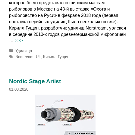
которое было представлено широким массам
рыболовов в Москве на 43-й выставке «Охота и
рыболовство на Руси» в феврале 2018 года (первая
поставка серийных удилищ была несколько позже).
Кирилл Гущин, разработчик удилищ Norstream, увлекся
в середине 2010-х годов древнегерманской мифологией
…
>>>
Р
Удилища
у
М
Norstream
,
UL
,
Кирилл Гущин
б
е
р
т
и
к
к
и
Nordic Stage Artist
и
01.03.2020