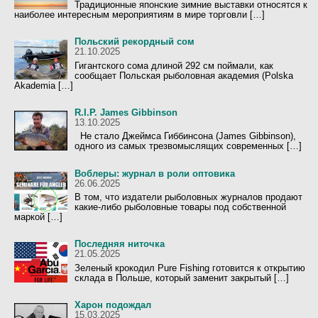
Традиционные японские зимние выставки относятся к
наиболее интересным мероприятиям в мире торговли […]
Польский рекордный сом
21.10.2025
Гигантского сома длиной 292 см поймали, как
сообщает Польская рыболовная академия (Polska
Akademia […]
R.I.P. James Gibbinson
13.10.2025
Не стало Джеймса Гиббинсона (James Gibbinson),
одного из самых трезвомыслящих современных […]
Воблеры: журнал в роли оптовика
26.06.2025
В том, что издатели рыболовных журналов продают
какие-либо рыболовные товары под собственной
маркой […]
Последняя ниточка
21.05.2025
Зеленый крокодил Pure Fishing готовится к открытию
склада в Польше, который заменит закрытый […]
Харон подождал
15.03.2025