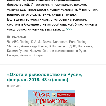
февральской. И торговля, и покупатели, похоже,
успели адаптироваться к новым условиям. А вот о том,
надолго ли это оживление, судить трудно.
Большинство участников, с которыми я говорил,
смотрят в будущее с некоторой опаской. Участников и
«околоучастников» на выставке, …
>>>
Р
Выставки
у
М
ABC-Fishing
,
D.A.M.
,
Daiwa
,
Norstream
,
Pure Fishing
,
б
е
Shimano
,
Александр Жуков
,
В.Пилипчук
,
ВДНХ
,
Волжанка
,
р
т
Кирилл Гущин
,
Нельма
,
Охота и рыболовство на Руси
,
и
к
Середа
,
Уникорм
,
Хмара
к
и
и
«Охота и рыболовство на Руси»,
февраль 2018, 43-я (анонс)
08.02.2018