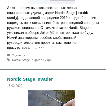
Artist — серия высококачественных легких
спиннинговых удилищ марки Nordic Stage [ˈnɔːdɪk
steɪdʒ], подававшей в середине 2010-х годов большие
надежды, но, к сожалению, быстро сошедшей со сцены
русского спиннинга. О том, что такое Nordic Stage, я
уже писал в обзоре Joker MJ и повторяться не буду.
Некий авантюризм, вообще свойственный
руководителю этого проекта, там, конечно,
присутствовал. …
>>>
Р
Удилища
у
М
Nordic Stage
,
Кирилл Гущин
б
е
р
т
и
к
к
и
Nordic Stage Invader
и
15.02.2020