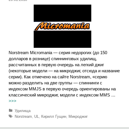
Norstream Micromania — серия недорогих (до 150
долларов в рознице) спиннинговых удилищ,
рассчитанных в первую очередь на легкий джиг
(некоторые модели — на микроджиг, отсюда и название
серии). Как отмечено на сайте Norstream, «серию
можно разделить на две группы — спиннинги с
индексом MMJS в первую очередь ориентированы на
классический микроджиг, модели с индексом MMS …
>>>
Р
Удилища
у
М
Norstream
,
UL
,
Кирилл Гущин
,
Микроджиг
б
е
р
т