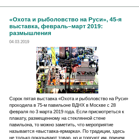
р
т
и
к
к
и
«Охота и рыболовство на Руси», 45-я
и
выставка, февраль–март 2019:
размышления
04.03.2019
Сорок пятая выставка «Охота и рыболовство на Руси»
проходила в 75-м павильоне ВДНХ в Москве с 28
февраля по 3 марта 2019 года. Если присмотреться к
плакату, размещенному на стеклянной стене
павильона, то можно заметить, что мероприятие
называется «выставка-ярмарка». По традиции, здесь
не только показывают товар, но и торгуют им, причем