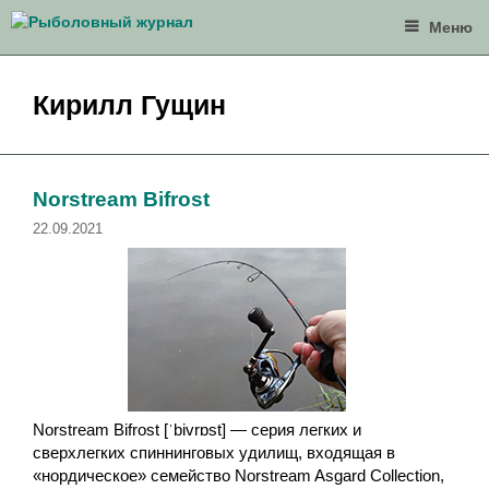
Перейти
Меню
к
содержимому
Кирилл Гущин
Norstream Bifrost
22.09.2021
Norstream Bifrost [ˈbivrɒst] — серия легких и
сверхлегких спиннинговых удилищ, входящая в
«нордическое» семейство Norstream Asgard Collection,