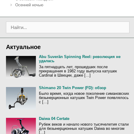
р
т
а
Осенней ночью
и
к
в
к
и
и
и
г
П
а
о
ц
и
и
с
я
Актуальное
к
з
:
а
Abu Suverän Spinning Reel: революция не
удалась
п
За пятнадцать лет, прошедших после
и
прекращения в 1982 году выпуска катушек
с
Cardinal в Швеции, даже […]
и
Shimano 20 Twin Power (FD): обзор
Было время, когда новое поколение симановских
безынерционных катушек Twin Power появлялось
с […]
Daiwa 04 Certate
Рубеж веков и начало нового тысячелетия стали
для безынерционных катушек Daiwa во многом
[…]