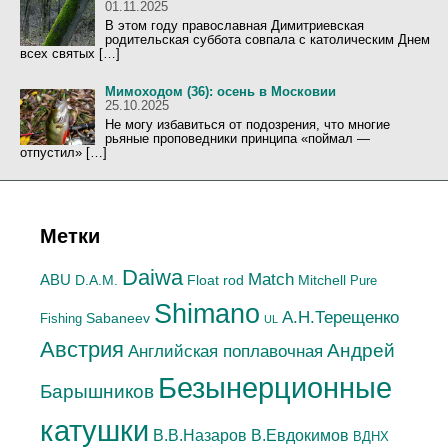
01.11.2025
В этом году православная Димитриевская
родительская суббота совпала с католическим Днем
всех святых […]
Мимоходом (36): осень в Московии
25.10.2025
Не могу избавиться от подозрения, что многие
рьяные проповедники принципа «поймал —
отпустил» […]
Метки
Daiwa
Match
ABU
Mitchell
D.A.M.
Float rod
Pure
Shimano
А.H.Терещенко
Sabaneev
Fishing
UL
Австрия
Андрей
Английская поплавочная
Безынерционные
Барышников
катушки
В.Евдокимов
В.В.Назаров
ВДНХ