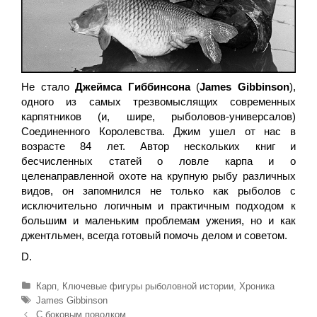
Не стало
Джеймса Гиббинсона
(
James Gibbinson
),
одного из самых трезвомыслящих современных
карпятников (и, шире, рыболовов-универсалов)
Соединенного Королевства. Джим ушел от нас в
возрасте 84 лет. Автор нескольких книг и
бесчисленных статей о ловле карпа и о
целенаправленной охоте на крупную рыбу различных
видов, он запомнился не только как рыболов с
исключительно логичным и практичным подходом к
большим и маленьким проблемам ужения, но и как
джентльмен, всегда готовый помочь делом и советом.
D.
Р
Карп
,
Ключевые фигуры рыболовной истории
,
Хроника
у
М
James Gibbinson
б
е
Н
С боковым поводком