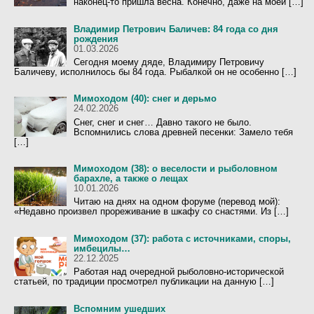
наконец-то пришла весна. Конечно, даже на моей […]
Владимир Петрович Баличев: 84 года со дня
рождения
01.03.2026
Сегодня моему дяде, Владимиру Петровичу
Баличеву, исполнилось бы 84 года. Рыбалкой он не особенно […]
Мимоходом (40): снег и дерьмо
24.02.2026
Снег, снег и снег… Давно такого не было.
Вспомнились слова древней песенки: Замело тебя
[…]
Мимоходом (38): о веселости и рыболовном
барахле, а также о лещах
10.01.2026
Читаю на днях на одном форуме (перевод мой):
«Недавно произвел прореживание в шкафу со снастями. Из […]
Мимоходом (37): работа с источниками, споры,
имбецилы…
22.12.2025
Работая над очередной рыболовно-исторической
статьей, по традиции просмотрел публикации на данную […]
Вспомним ушедших