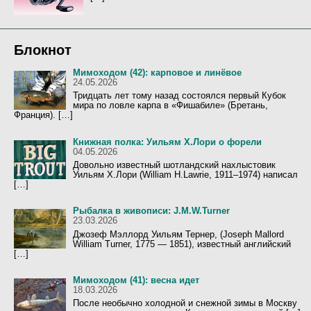
Блокнот
Мимоходом (42): карповое и линёвое
24.05.2026
Тридцать лет тому назад состоялся первый Кубок
мира по ловле карпа в «Фишабиле» (Бретань,
Франция). […]
Книжная полка: Уильям Х.Лори о форели
04.05.2026
Довольно известный шотландский нахлыстовик
Уильям Х.Лори (William H.Lawrie, 1911–1974) написал
[…]
Рыбалка в живописи: J.M.W.Turner
23.03.2026
Джозеф Мэллорд Уильям Тернер, (Joseph Mallord
William Turner, 1775 — 1851), известный английский
[…]
Мимоходом (41): весна идет
18.03.2026
После необычно холодной и снежной зимы в Москву