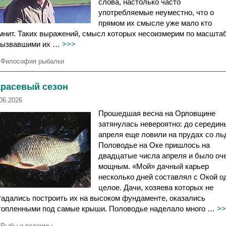
слова, настолько часто
употребляемые неуместно, что о
прямом их смысле уже мало кто
мнит. Таких выражений, смысл которых несоизмерим по масшта
вызвавшими их …
>>>
Р
Философия рыбалки
у
б
арасевый сезон
р
и
06.2026
к
Прошедшая весна на Орловщине
и
затянулась невероятно: до середин
апреля еще ловили на прудах со ль
Половодье на Оке пришлось на
двадцатые числа апреля и было оч
мощным. «Мой» дачный карьер
несколько дней составлял с Окой о
целое. Дачи, хозяева которых не
гадались построить их на высоком фундаменте, оказались
топленными под самые крыши. Половодье наделало много …
>>
Р
Рыбы и водоемы