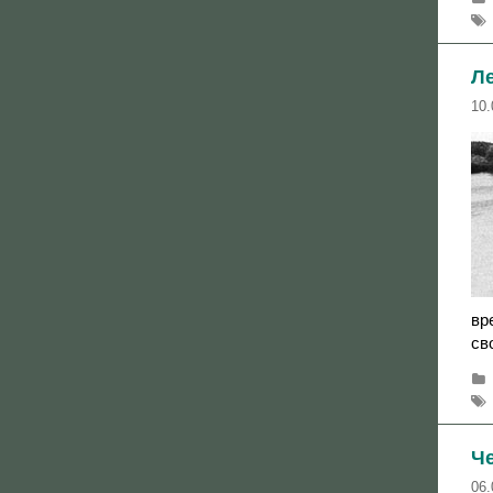
Л
10.
вр
св
Че
06.