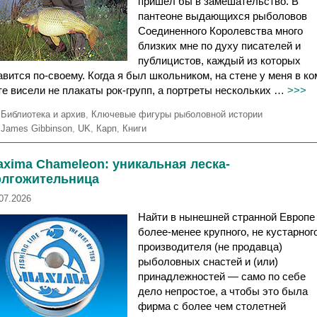
пришел бы в замешательство. В
пантеоне выдающихся рыболовов
Соединенного Королевства много
близких мне по духу писателей и
публицистов, каждый из которых
авится по-своему. Когда я был школьником, на стене у меня в ко
те висели не плакаты рок-групп, а портреты нескольких …
>>>
Р
Библиотека и архив
,
Ключевые фигуры рыболовной истории
у
М
James Gibbinson
,
UK
,
Карп
,
Книги
б
е
р
т
xima Chameleon: уникальная леска-
и
к
олгожительница
к
и
и
07.2026
Найти в нынешней странной Европе
более-менее крупного, не кустарного
производителя (не продавца)
рыболовных снастей и (или)
принадлежностей — само по себе
дело непростое, а чтобы это была
фирма с более чем столетней