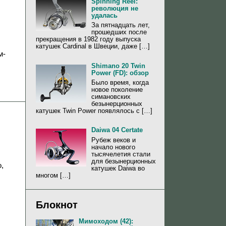
Spinning Reel:
революция не
удалась
За пятнадцать лет,
прошедших после
прекращения в 1982 году выпуска
катушек Cardinal в Швеции, даже […]
м­
Shimano 20 Twin
Power (FD): обзор
Было время, когда
новое поколение
симановских
безынерционных
катушек Twin Power появлялось с […]
Daiwa 04 Certate
Рубеж веков и
начало нового
тысячелетия стали
для безынерционных
,
катушек Daiwa во
многом […]
Блокнот
Мимоходом (42):