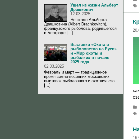
Ушел из жизни Альберт
Драшкович
12.03.2025
Не стало Альберта
К
Драшковича (Albert Drachkovitch),
французского рыболова, родившегося
20.
в Белграде […]
Выставки «Охота и
рыболовство на Руси»
и «Мир охоты и
рыбалки» в начале
2025 года
02.03.2025
Февраль и март — традиционное
время зимне-весенних московских
выставок рыболовного и охотничьего
[…]
ка
оз
Н
16.