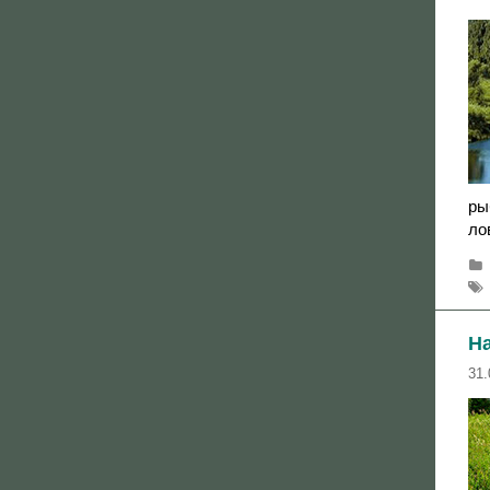
ры
ло
На
31.