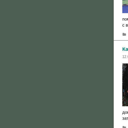
по
с 
К
12.
до
за