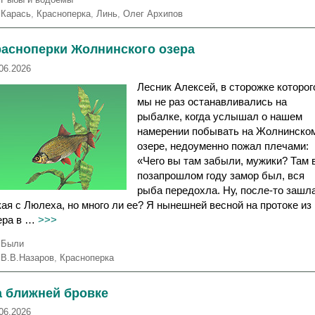
у
М
Карась
,
Красноперка
,
Линь
,
Олег Архипов
б
е
р
т
расноперки Жолнинского озера
и
к
к
и
06.2026
и
Лесник Алексей, в сторожке которог
мы не раз останавливались на
рыбалке, когда услышал о нашем
намерении побывать на Жолнинско
озере, недоуменно пожал плечами:
«Чего вы там забыли, мужики? Там 
позапрошлом году замор был, вся
рыба передохла. Ну, после-то зашл
кая с Люлеха, но много ли ее? Я нынешней весной на протоке из
ера в …
>>>
Р
Были
у
М
В.В.Назаров
,
Красноперка
б
е
р
т
а ближней бровке
и
к
к
и
06.2026