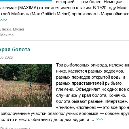
историей — тем более. Немецкая
аксима» (MAXIMA) относится именно к таким. В 1920 году Макс
ттлиб Майнель (Max Gottlieb Meinel) организовал в Маркнойкирх
>>>
Р
Лески
,
Музей
у
М
Maxima
б
е
р
т
края болота
и
к
к
и
06.2026
и
Три рыболовных эпизода, изложен
ниже, касаются разных водоемов,
разных периодов открытой воды и
разных представителей рыбьего
племени. Объединяет их одно: все 
случились у края болота. Конечно,
болота бывают разные. «Мертвое»,
«гнилое», «поганое» — это все про н
 заболоченные участки благополучных водоемов — совсем дру
ло. Это и место обитания для одних видов, и …
>>>
Р
Рыбы и водоемы