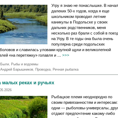
и
Угру я знаю не понаслышке. В нача
далеких 50-х годов, когда я еще
школьником проводил летние
каникулы в Подольске у своих
дальних родственников, меня
несколько раз брали с собой в поез
на Угру. В те годы она была очень
популярна среди подольских
боловов и славилась уловами крупной щуки и великолепной
влей «на перетяжку» голавля и …
>>>
Р
Были
,
Рыбы и водоемы
у
М
Андрей Барышников
,
Проводка
,
Речная рыбалка
б
е
р
т
 малых реках и ручьях
и
к
к
и
05.2026
и
Рыбацкое племя неоднородно по
своим привязанностям и интересам:
одни — рыболовы-универсалы, дру
отдают предпочтение какому-либо