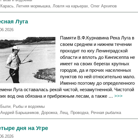
у
М
Карась
,
Летняя мормышка
,
Ловля на карьерах
,
Олег Архипов
б
е
р
т
есная Луга
и
к
к
и
06.2026
и
Памяти В.Ф.Курнавина Река Луга в
своем среднем и нижнем течении
проходит по югу Ленинградской
области и вплоть до Кингисеппа не
имеет на своих берегах крупных
городов, да и прочих населенных
пунктов по ней относительно мало.
Именно поэтому до определенного
емени Луга оставалась рекой чистой, незамутненной. Чистотой
оих вод она обязана и прибрежным лесам, а также …
>>>
Р
Были
,
Рыбы и водоемы
у
М
Андрей Барышников
,
Дорожка
,
Лещ
,
Проводка
,
Речная рыбалка
б
е
р
т
тыре дня на Угре
и
к
к
и
06.2026