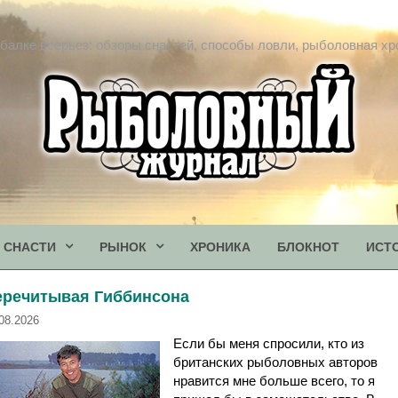
балке всерьез: обзоры снастей, способы ловли, рыболовная хр
СНАСТИ
РЫНОК
ХРОНИКА
БЛОКНОТ
ИСТ
еречитывая Гиббинсона
08.2026
Если бы меня спросили, кто из
британских рыболовных авторов
нравится мне больше всего, то я