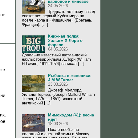
карповое и линёвое
24.05.2026
Тридцать лет тому назад
ене
состоялся первый Кубок мира по
ловле карпа в «Фишабиле» (Бретань,
Франция). […]
Книжная полка:
Уильям Х.Лори о
форели
04.05.2026
Довольно известный шотландский
нахлыстовик Уильям Х.Лори (William
H.Lawrie, 1911–1974) написал […]
ные
Рыбалка в живописи:
J.M.W.Turner
23.03.2026
Джозеф Мэллорд
Уильям Тернер, (Joseph Mallord William
они
Turner, 1775 — 1851), известный
английский […]
их.
Мимоходом (41): весна
идет
гое
18.03.2026
После необычно
холодной и снежной зимы в Москву