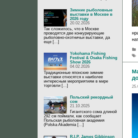
Зимние рыболовные
выставки в Москве в
2026 году
20.02.2026
Так сложилось, что в Москве
нр
проводятся две конкурирующие
рыболовно-охотничьи выставки, да
на
еще […]
Yokohama Fishing
Festival & Osaka Fishing
Show 2026
04.02.2026
Ma
Традиционные японские зимние
выставки относятся к наиболее
д
интересным мероприятиям в мире
торговли […]
25.
Польский рекордный
сом
21.10.2025
Гигантского сома длиной
292 см поймали, как сообщает
Польская рыболовная академия
(Polska Akademia […]
R.I.P. James Gibbinson