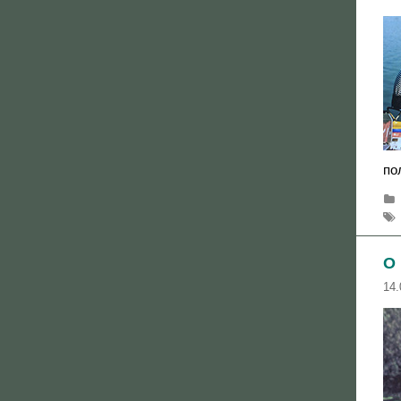
по
О
14.