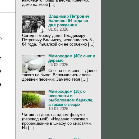
наконец-то пришла весна. Конечно,
даже на моей […]
Владимир Петрович
Баличев: 84 года со
дня рождения
01.03.2026
Сегодня моему дяде, Владимиру
о
Петровичу Баличеву, исполнилось бы
84 года. Рыбалкой он не особенно […]
Мимоходом (40): снег и
м
дерьмо
24.02.2026
в
Снег, снег и снег… Давно
такого не было. Вспомнились слова
древней песенки: Замело тебя […]
а
Мимоходом (38): о
веселости и
рыболовном барахле,
а также о лещах
10.01.2026
Читаю на днях на одном форуме
(перевод мой): «Недавно произвел
прореживание в шкафу со снастями.
Из […]