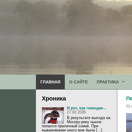
Перейти
к
О ры
содержимому
ГЛАВНАЯ
О САЙТЕ
ПРАКТИКА
Хроника
П
01.
И рот, как чемодан…
27.02.2026
В результате выхода на
Москву-реку нынче
попался приличный сомик. При
вываживании оного мне была […]