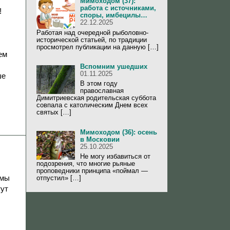
Мимоходом (37):
работа с источниками,
!
споры, имбецилы…
22.12.2025
Работая над очередной рыболовно-
исторической статьей, по традиции
просмотрел публикации на данную […]
ем
Вспомним ушедших
01.11.2025
ше
В этом году
православная
Димитриевская родительская суббота
совпала с католическим Днем всех
святых […]
Мимоходом (36): осень
в Московии
25.10.2025
Не могу избавиться от
подозрения, что многие рьяные
проповедники принципа «поймал —
 мы
отпустил» […]
тут