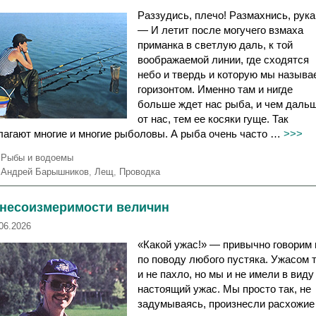
и
Раззудись, плечо! Размахнись, рука
— И летит после могучего взмаха
приманка в светлую даль, к той
воображаемой линии, где сходятся
небо и твердь и которую мы называ
горизонтом. Именно там и нигде
больше ждет нас рыба, и чем даль
от нас, тем ее косяки гуще. Так
лагают многие и многие рыболовы. А рыба очень часто …
>>>
Р
Рыбы и водоемы
у
М
Андрей Барышников
,
Лещ
,
Проводка
б
е
р
т
 несоизмеримости величин
и
к
к
и
06.2026
и
«Какой ужас!» — привычно говорим
по поводу любого пустяка. Ужасом 
и не пахло, но мы и не имели в виду
настоящий ужас. Мы просто так, не
задумываясь, произнесли расхожие