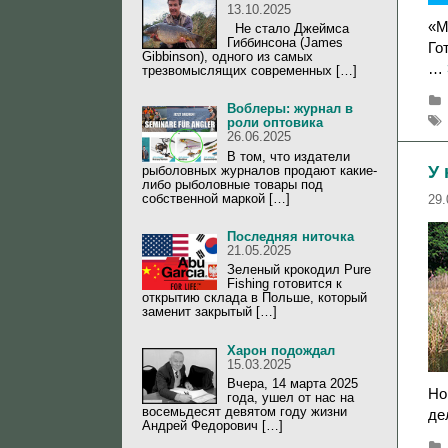
13.10.2025
«М
Не стало Джеймса
Гиббинсона (James
Го
Gibbinson), одного из самых
…
трезвомыслящих современных […]
Воблеры: журнал в
роли оптовика
26.06.2025
В том, что издатели
У 
рыболовных журналов продают какие-
либо рыболовные товары под
собственной маркой […]
29.
Последняя ниточка
21.05.2025
Зеленый крокодил Pure
Fishing готовится к
открытию склада в Польше, который
заменит закрытый […]
Харон подождал
15.03.2025
Вчера, 14 марта 2025
Но
года, ушел от нас на
восемьдесят девятом году жизни
де
Андрей Федорович […]