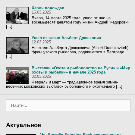
Харон подождал
15.03.2025
Вчера, 14 марта 2025 года, ушел от нас на
восемьдесят девятом году жизни Андрей Федорович
[…]
Ушел из жизни Альберт Драшкович
12.03.2025
Не стало Альберта Драшковича (Albert Drachkovitch),
французского рыболова, родившегося в Белграде
[…]
Выставки «Охота и рыболовство на Руси» и «Мир
охоты и рыбалки» в начале 2025 года
02.03.2025
Февраль и март — традиционное время зимне-
весенних московских выставок рыболовного и охотничьего […]
П
о
и
с
Актуальное
к
:
Abu Suverän Spinning Reel: революция не