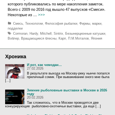
которого публиковались по мере накопления заметок.
Всего с 2009 по 2016 год вышло 47 выпусков «Смеси».
Некоторые из …
>>>
Р
Смесь
,
Технологии
,
Философия рыбалки
,
Фирмы, марки,
у
подделки
б
М
Cormoran
,
Hardy
,
Mitchell
,
Sintrix
,
Безынерционные катушки
,
р
е
Воблер
,
Вращающиеся блесны
,
Карп
,
П.М.Моталов
,
Япония
и
т
к
к
и
и
Хроника
И рот, как чемодан…
27.02.2026
В результате выхода на Москву-реку нынче попался
приличный сомик. При вываживании оного мне была
[…]
Зимние рыболовные выставки в Москве в 2026
году
20.02.2026
Так сложилось, что в Москве проводятся две
конкурирующие рыболовно-охотничьи выставки, да еще […]