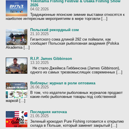
Yokohama Fishing Festival & Osaka Fishing Show
2026
04.02.2026
Традиционные японские зимние выставки относятся к
наиболее интересным мероприятиям в мире торговли […]
Польский рекордный сом
21.10.2025
Гигантского сома длиной 292 см поймали, как
сообщает Польская рыболовная академия (Polska
Akademia […]
R.I.P. James Gibbinson
13.10.2025
Не стало Джеймса Гиббинсона (James Gibbinson),
одного из самых трезвомыслящих современных […]
Воблеры: журнал в роли оптовика
26.06.2025
В том, что издатели рыболовных журналов продают
какие-либо рыболовные товары под собственной
маркой […]
Последняя ниточка
21.05.2025
Зеленый крокодил Pure Fishing готовится к открытию
склада в Польше, который заменит закрытый […]