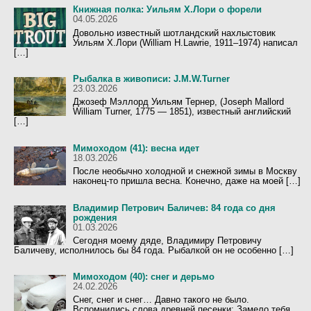
Книжная полка: Уильям Х.Лори о форели
04.05.2026
Довольно известный шотландский нахлыстовик
Уильям Х.Лори (William H.Lawrie, 1911–1974) написал
[…]
Рыбалка в живописи: J.M.W.Turner
23.03.2026
Джозеф Мэллорд Уильям Тернер, (Joseph Mallord
William Turner, 1775 — 1851), известный английский
[…]
Мимоходом (41): весна идет
18.03.2026
После необычно холодной и снежной зимы в Москву
наконец-то пришла весна. Конечно, даже на моей […]
Владимир Петрович Баличев: 84 года со дня
рождения
01.03.2026
Сегодня моему дяде, Владимиру Петровичу
Баличеву, исполнилось бы 84 года. Рыбалкой он не особенно […]
Мимоходом (40): снег и дерьмо
24.02.2026
Снег, снег и снег… Давно такого не было.
Вспомнились слова древней песенки: Замело тебя