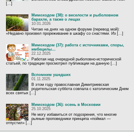
[…]
Мимоходом (38): о веселости и рыболовном
барахле, а также о лещах
10.01.2026
Читаю на днях на одном форуме (перевод мой):
«Недавно произвел прореживание в шкафу со снастями. Из […]
Мимоходом (37): работа с источниками, споры,
имбецилы…
22.12.2025
Работая над очередной рыболовно-исторической
статьей, по традиции просмотрел публикации на данную […]
Вспомним ушедших
01.11.2025
В этом году православная Димитриевская
родительская суббота совпала с католическим Днем
всех святых […]
Мимоходом (36): осень в Московии
25.10.2025
Не могу избавиться от подозрения, что многие
рьяные проповедники принципа «поймал —
отпустил» […]