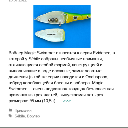
16.07.2022
Воблер Magic Swimmer относится к серии Evidence, в
которой у Sébile собраны необычные приманки,
отличающиеся особой формой, конструкцией и
выполняющие в воде сложные, замысловатые
движения (в той же серии находится и Onduspoon,
гибрид колеблющейся блесны и воблера. Magic
Swimmer — очень подвижная тонущая безлопастная
приманка из трех частей, выпускаемая четырех
размеров: 95 мм (10,5 г), …
>>>
Р
Приманки
у
М
Sébile
,
Воблер
б
е
р
т