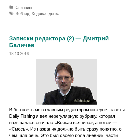
Р
Спиннинг
у
М
Воблер
,
Ходовая донка
б
е
р
т
и
к
к
и
Записки редактора (2) — Дмитрий
и
Баличев
18.10.2016
В бытность мою главным редактором интернет-газеты
Daily Fishing я вел нерегулярную рубрику, которая
называлась сначала «Всякая всячина», а потом —
«Смесь». Из названия должно быть сразу понятно, о
чем шла речь. Это был своего рода дневник, части