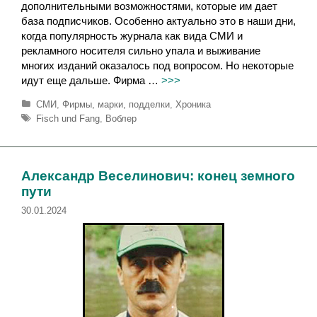
дополнительными возможностями, которые им дает
база подписчиков. Особенно актуально это в наши дни,
когда популярность журнала как вида СМИ и
рекламного носителя сильно упала и выживание
многих изданий оказалось под вопросом. Но некоторые
идут еще дальше. Фирма …
>>>
Р
СМИ
,
Фирмы, марки, подделки
,
Хроника
у
М
Fisch und Fang
,
Воблер
б
е
р
т
и
к
к
и
Александр Веселинович: конец земного
и
пути
30.01.2024