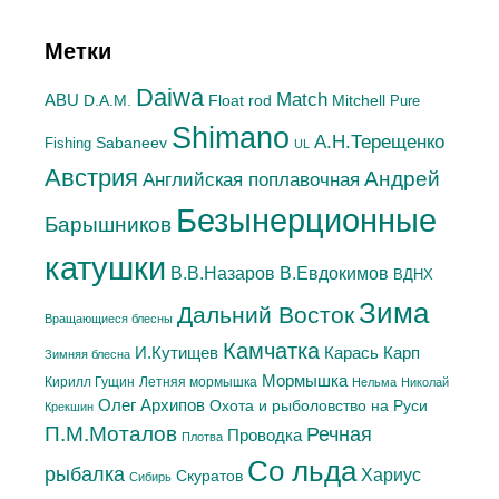
Метки
Daiwa
Match
ABU
Mitchell
D.A.M.
Float rod
Pure
Shimano
А.H.Терещенко
Sabaneev
Fishing
UL
Австрия
Андрей
Английская поплавочная
Безынерционные
Барышников
катушки
В.Евдокимов
В.В.Назаров
ВДНХ
Зима
Дальний Восток
Вращающиеся блесны
Камчатка
Карась
И.Кутищев
Карп
Зимняя блесна
Мормышка
Летняя мормышка
Кирилл Гущин
Нельма
Николай
Олег Архипов
Охота и рыболовство на Руси
Крекшин
П.М.Моталов
Речная
Проводка
Плотва
Со льда
рыбалка
Хариус
Скуратов
Сибирь