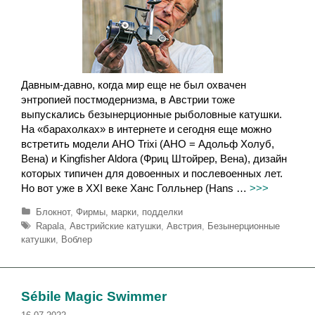
Давным-давно, когда мир еще не был охвачен
энтропией постмодернизма, в Австрии тоже
выпускались безынерционные рыболовные катушки.
На «барахолках» в интернете и сегодня еще можно
встретить модели AHO Trixi (AHO = Адольф Холуб,
Вена) и Kingfisher Aldora (Фриц Штойрер, Вена), дизайн
которых типичен для довоенных и послевоенных лет.
Но вот уже в XXI веке Ханс Голльнер (Hans …
>>>
Р
Блокнот
,
Фирмы, марки, подделки
у
М
Rapala
,
Австрийские катушки
,
Австрия
,
Безынерционные
б
е
катушки
,
Воблер
р
т
и
к
к
и
и
Sébile Magic Swimmer