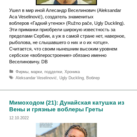
Ушел в мир иной Алесандр Веселинович (Aleksandar
Aca Veselinović), создатель знаменитых
воблеров «Гадкий утенок» (Ružno pače, Ugly Duckling).
Эти приманки приобрели широкую известность за
пределами Сербии, а уж в самой стране нет, наверное,
рыболова, не слышавшего о них и о их «отце».
Считается, что своим нынешним высоким уровнем
сербское «воблеростроение» обязано именно
Веселиновичу. DB
Р
Фирмы, марки, подделки
,
Хроника
у
М
Aleksandar Veselinović
,
Ugly Duckling
,
Воблер
б
е
р
т
и
к
к
и
Мимоходом (21): Дунайская катушка из
и
Вены и грязные воблеры Греты
12.10.2022