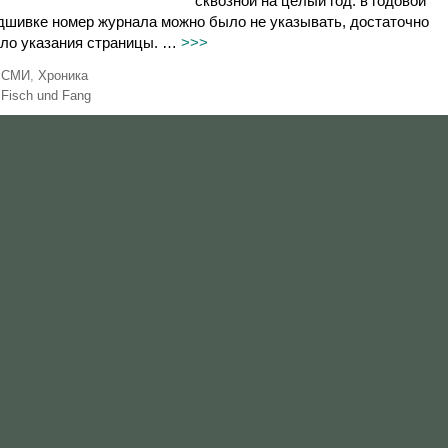
сквозной на целый год: в годовой
дшивке номер журнала можно было не указывать, достаточно
ло указания страницы. …
>>>
Р
СМИ
,
Хроника
у
М
Fisch und Fang
б
е
р
т
и
к
к
и
и