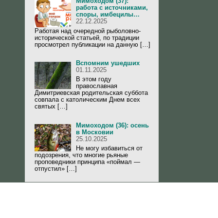
Мимоходом (37):
работа с источниками,
споры, имбецилы…
22.12.2025
Работая над очередной рыболовно-
исторической статьей, по традиции
просмотрел публикации на данную […]
Вспомним ушедших
01.11.2025
В этом году
православная
Димитриевская родительская суббота
совпала с католическим Днем всех
святых […]
Мимоходом (36): осень
в Московии
25.10.2025
Не могу избавиться от
подозрения, что многие рьяные
проповедники принципа «поймал —
отпустил» […]