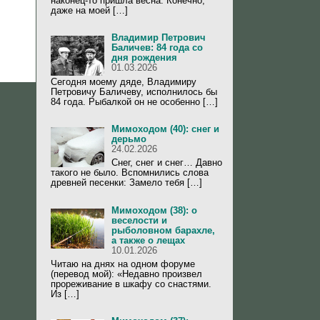
наконец-то пришла весна. Конечно,
даже на моей […]
Владимир Петрович
Баличев: 84 года со
дня рождения
01.03.2026
Сегодня моему дяде, Владимиру
Петровичу Баличеву, исполнилось бы
84 года. Рыбалкой он не особенно […]
Мимоходом (40): снег и
дерьмо
24.02.2026
Снег, снег и снег… Давно
такого не было. Вспомнились слова
древней песенки: Замело тебя […]
Мимоходом (38): о
веселости и
рыболовном барахле,
а также о лещах
10.01.2026
Читаю на днях на одном форуме
(перевод мой): «Недавно произвел
прореживание в шкафу со снастями.
Из […]