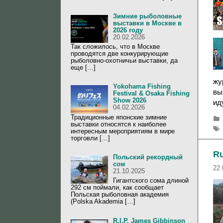
Зимние рыболовные
выставки в Москве в
2026 году
20.02.2026
Так сложилось, что в Москве
проводятся две конкурирующие
рыболовно-охотничьи выставки, да
еще […]
жу
Yokohama Fishing
вы
Festival & Osaka Fishing
Show 2026
ид
04.02.2026
Традиционные японские зимние
выставки относятся к наиболее
интересным мероприятиям в мире
торговли […]
Ru
Польский рекордный
сом
22.
21.10.2025
Гигантского сома длиной
292 см поймали, как сообщает
Польская рыболовная академия
(Polska Akademia […]
R.I.P. James Gibbinson