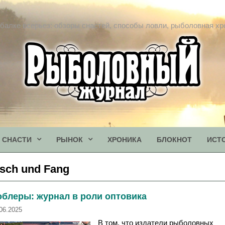
балке всерьез: обзоры снастей, способы ловли, рыболовная хр
СНАСТИ
РЫНОК
ХРОНИКА
БЛОКНОТ
ИСТ
isch und Fang
облеры: журнал в роли оптовика
06.2025
В том, что издатели рыболовных