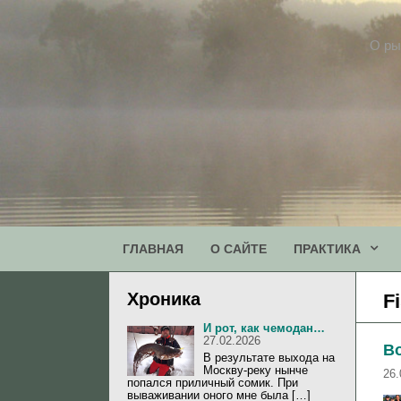
Перейти
к
О ры
содержимому
ГЛАВНАЯ
О САЙТЕ
ПРАКТИКА
Хроника
F
И рот, как чемодан…
27.02.2026
В
В результате выхода на
Москву-реку нынче
26.
попался приличный сомик. При
вываживании оного мне была […]