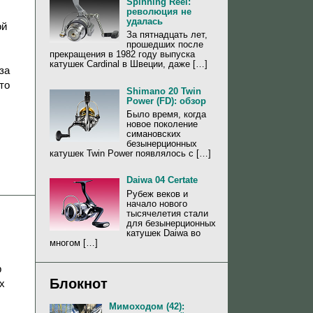
Spinning Reel:
революция не
удалась
ой
За пятнадцать лет,
прошедших после
прекращения в 1982 году выпуска
катушек Cardinal в Швеции, даже […]
за
то
Shimano 20 Twin
Power (FD): обзор
Было время, когда
новое поколение
симановских
безынерционных
катушек Twin Power появлялось с […]
Daiwa 04 Certate
Рубеж веков и
начало нового
тысячелетия стали
для безынерционных
катушек Daiwa во
многом […]
р
Блокнот
х
Мимоходом (42):