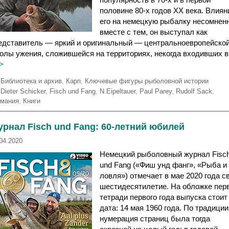
половине 80-х годов XX века. Влиян
его на немецкую рыбалку несомненн
вместе с тем, он выступал как
едставитель — яркий и оригинальный — центральноевропейско
олы ужения, сложившейся на территориях, некогда входивших 
>
Р
Библиотека и архив
,
Карп
,
Ключевые фигуры рыболовной истории
у
М
Dieter Schicker
,
Fisch und Fang
,
N.Eipeltauer
,
Paul Parey
,
Rudolf Sack
,
б
е
рмания
,
Книги
р
т
и
к
рнал Fisch und Fang: 60-летний юбилей
к
и
и
04.2020
Немецкий рыболовный журнал Fisc
und Fang («Фиш унд фанг», «Рыба и
ловля») отмечает в мае 2020 года с
шестидесятилетие. На обложке пер
тетради первого года выпуска стоит
дата: 14 мая 1960 года. По традиции
нумерация страниц была тогда