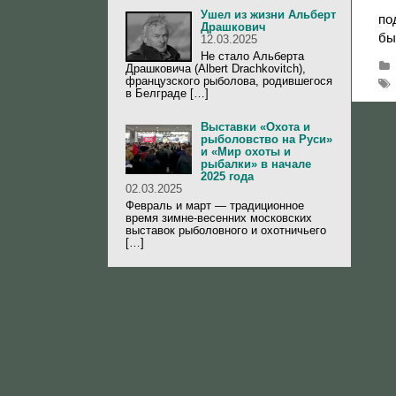
Ушел из жизни Альберт
по
Драшкович
бы
12.03.2025
Не стало Альберта
Драшковича (Albert Drachkovitch),
французского рыболова, родившегося
в Белграде […]
Выставки «Охота и
рыболовство на Руси»
и «Мир охоты и
рыбалки» в начале
2025 года
02.03.2025
Февраль и март — традиционное
время зимне-весенних московских
выставок рыболовного и охотничьего
[…]