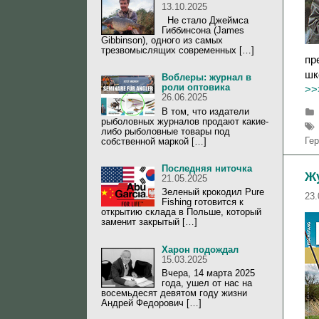
13.10.2025
Не стало Джеймса
Гиббинсона (James
Gibbinson), одного из самых
трезвомыслящих современных […]
пр
шк
Воблеры: журнал в
роли оптовика
>>
26.06.2025
В том, что издатели
рыболовных журналов продают какие-
либо рыболовные товары под
Ге
собственной маркой […]
Последняя ниточка
Жу
21.05.2025
Зеленый крокодил Pure
23.
Fishing готовится к
открытию склада в Польше, который
заменит закрытый […]
Харон подождал
15.03.2025
Вчера, 14 марта 2025
года, ушел от нас на
восемьдесят девятом году жизни
Андрей Федорович […]