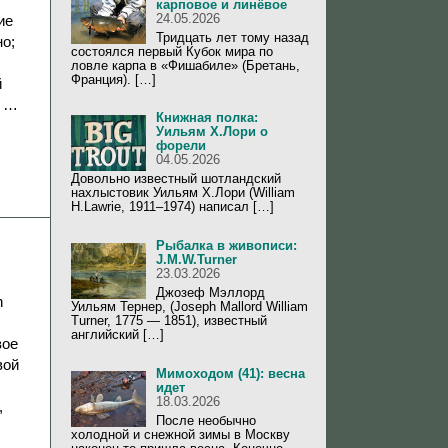
карповое и линёвое
24.05.2026
ие
Тридцать лет тому назад
о;
состоялся первый Кубок мира по
ловле карпа в «Фишабиле» (Бретань,
Франция). […]
й
в …
Книжная полка:
Уильям Х.Лори о
форели
04.05.2026
Довольно известный шотландский
нахлыстовик Уильям Х.Лори (William
H.Lawrie, 1911–1974) написал […]
Рыбалка в живописи:
J.M.W.Turner
23.03.2026
Джозеф Мэллорд
h
Уильям Тернер, (Joseph Mallord William
Turner, 1775 — 1851), известный
английский […]
вое
вой
Мимоходом (41): весна
идет
18.03.2026
,
После необычно
холодной и снежной зимы в Москву