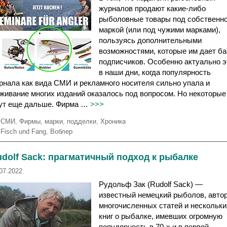
журналов продают какие-либо
рыболовные товары под собственн
маркой (или под чужими марками),
пользуясь дополнительными
возможностями, которые им дает ба
подписчиков. Особенно актуально э
в наши дни, когда популярность
рнала как вида СМИ и рекламного носителя сильно упала и
живание многих изданий оказалось под вопросом. Но некоторые
ут еще дальше. Фирма …
>>>
Р
СМИ
,
Фирмы, марки, подделки
,
Хроника
у
М
Fisch und Fang
,
Воблер
б
е
р
т
dolf Sack: прагматичный подход к рыбалке
и
к
к
и
07.2022
и
Рудольф Зак (Rudolf Sack) —
известный немецкий рыболов, авто
многочисленных статей и нескольки
книг о рыбалке, имевших огромную
популярность в 70-х и в первой