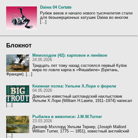
Daiwa 04 Certate
Рубеж веков и начало нового тысячелетия стали
для безынерционных катушек Daiwa во многом
[…]
Блокнот
Мимоходом (42): карповое и линёвое
24.05.2026
Тридцать лет тому назад состоялся первый Кубок
мира по ловле карпа в «Фишабиле» (Бретань,
Франция). […]
Книжная полка: Уильям Х.Лори о форели
04.05.2026
Довольно известный шотландский нахлыстовик
Уильям Х.Лори (William H.Lawrie, 1911–1974) написал
[…]
Рыбалка в живописи: J.M.W.Turner
23.03.2026
Джозеф Мэллорд Уильям Тернер, (Joseph Mallord
William Turner, 1775 — 1851), известный английский
[…]