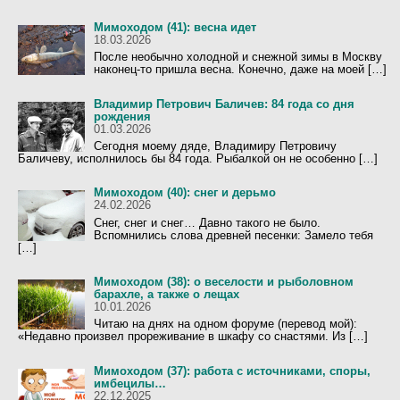
Мимоходом (41): весна идет
18.03.2026
После необычно холодной и снежной зимы в Москву
наконец-то пришла весна. Конечно, даже на моей […]
Владимир Петрович Баличев: 84 года со дня
рождения
01.03.2026
Сегодня моему дяде, Владимиру Петровичу
Баличеву, исполнилось бы 84 года. Рыбалкой он не особенно […]
Мимоходом (40): снег и дерьмо
24.02.2026
Снег, снег и снег… Давно такого не было.
Вспомнились слова древней песенки: Замело тебя
[…]
Мимоходом (38): о веселости и рыболовном
барахле, а также о лещах
10.01.2026
Читаю на днях на одном форуме (перевод мой):
«Недавно произвел прореживание в шкафу со снастями. Из […]
Мимоходом (37): работа с источниками, споры,
имбецилы…
22.12.2025