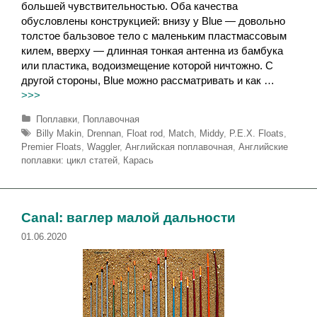
большей чувствительностью. Оба качества
обусловлены конструкцией: внизу у Blue — довольно
толстое бальзовое тело с маленьким пластмассовым
килем, вверху — длинная тонкая антенна из бамбука
или пластика, водоизмещение которой ничтожно. С
другой стороны, Blue можно рассматривать и как …
>>>
Р
Поплавки
,
Поплавочная
у
М
Billy Makin
,
Drennan
,
Float rod
,
Match
,
Middy
,
P.E.X. Floats
,
б
е
Premier Floats
,
Waggler
,
Английская поплавочная
,
Английские
р
т
поплавки: цикл статей
,
Карась
и
к
к
и
и
Canal: ваглер малой дальности
01.06.2020