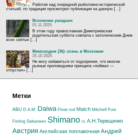
Работая над очередной рыболовно-исторической
статьей, по традиции просмотрел публикации на данную […]
Вспомним ушедших
01.11.2025
В этом году православная Димитриевская
родительская суббота совпала с католическим Днем
всех святых […]
Мимоходом (36): осень в Московии
25.10.2025
Не могу избавиться от подозрения, что многие
рьяные проповедники принципа «поймал —
отпустил» […]
Метки
Daiwa
Match
ABU
Mitchell
D.A.M.
Float rod
Pure
Shimano
А.H.Терещенко
Sabaneev
Fishing
UL
Австрия
Андрей
Английская поплавочная