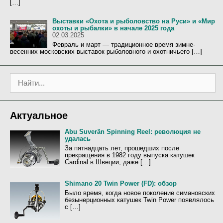
[…]
Выставки «Охота и рыболовство на Руси» и «Мир
охоты и рыбалки» в начале 2025 года
02.03.2025
Февраль и март — традиционное время зимне-
весенних московских выставок рыболовного и охотничьего […]
П
о
и
с
Актуальное
к
:
Abu Suverän Spinning Reel: революция не
удалась
За пятнадцать лет, прошедших после
прекращения в 1982 году выпуска катушек
Cardinal в Швеции, даже […]
Shimano 20 Twin Power (FD): обзор
Было время, когда новое поколение симановских
безынерционных катушек Twin Power появлялось
с […]