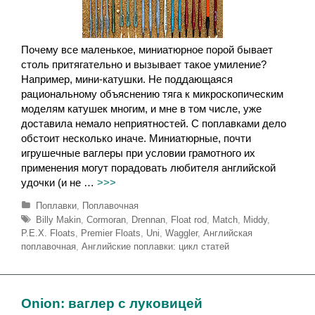
Почему все маленькое, миниатюрное порой бывает
столь притягательно и вызывает такое умиление?
Например, мини-катушки. Не поддающаяся
рациональному объяснению тяга к микроскопическим
моделям катушек многим, и мне в том числе, уже
доставила немало неприятностей. С поплавками дело
обстоит несколько иначе. Миниатюрные, почти
игрушечные ваглеры при условии грамотного их
применения могут порадовать любителя английской
удочки (и не …
>>>
Р
Поплавки
,
Поплавочная
у
М
Billy Makin
,
Cormoran
,
Drennan
,
Float rod
,
Match
,
Middy
,
б
е
P.E.X. Floats
,
Premier Floats
,
Uni
,
Waggler
,
Английская
р
т
поплавочная
,
Английские поплавки: цикл статей
и
к
к
и
и
Onion: ваглер с луковицей