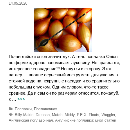
14.05.2020
По-английски оnion значит лук. А тело поплавка Onion
по форме здорово напоминает луковицу. Не правда ли,
интересное совпадение?! Но шутки в сторону. Этот
ваглер — вполне серьезный инструмент для ужения в
стоячей воде на некрупные насадки и со сравнительно
небольшим спуском. Одним словом, что-то такое
среднее. Да и сам он по размерам относится, пожалуй,
к …
>>>
Р
Поплавки
,
Поплавочная
у
М
Billy Makin
,
Drennan
,
Match
,
Middy
,
P.E.X. Floats
,
Waggler
,
б
е
Английская поплавочная
,
Английские поплавки: цикл статей
р
т