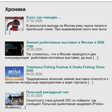
и
к
к
и
Хроника
и
И рот, как чемодан…
27.02.2026
В результате выхода на Москву-реку нынче попался
приличный сомик. При вываживании оного мне была
[…]
Зимние рыболовные выставки в Москве в 2026
году
20.02.2026
Так сложилось, что в Москве проводятся две
конкурирующие рыболовно-охотничьи выставки, да еще […]
Yokohama Fishing Festival & Osaka Fishing Show
2026
04.02.2026
Традиционные японские зимние выставки относятся к
наиболее интересным мероприятиям в мире торговли […]
Польский рекордный сом
21.10.2025
Гигантского сома длиной 292 см поймали, как
сообщает Польская рыболовная академия (Polska
Akademia […]