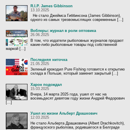
R.I.P. James Gibbinson
13.10.2025
Не стало Джеймса Гиббинсона (James Gibbinson),
одного из самых трезвомыслящих современных […]
Воблеры: журнал в роли оптовика
26.06.2025
В том, что издатели рыболовных журналов продают
какие-либо рыболовные товары под собственной
маркой […]
Последняя ниточка
21.05.2025
Зеленый крокодил Pure Fishing готовится к открытию
склада в Польше, который заменит закрытый […]
Харон подождал
15.03.2025
Вчера, 14 марта 2025 года, ушел от нас на
восемьдесят девятом году жизни Андрей Федорович
[…]
Ушел из жизни Альберт Драшкович
12.03.2025
Не стало Альберта Драшковича (Albert Drachkovitch),
французского рыболова, родившегося в Белграде