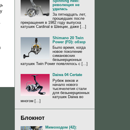
Spinning Reel:
дь
революция не
удалась
ку
За пятнадцать лет,
прошедших после
прекращения в 1982 году выпуска
»
катушек Cardinal в Швеции, даже […]
Shimano 20 Twin
Power (FD): обзор
я
Было время, когда
новое поколение
симановских
безынерционных
катушек Twin Power появлялось с […]
Daiwa 04 Certate
Рубеж веков и
начало нового
тысячелетия стали
для безынерционных
катушек Daiwa во
многом […]
Блокнот
Мимоходом (42):