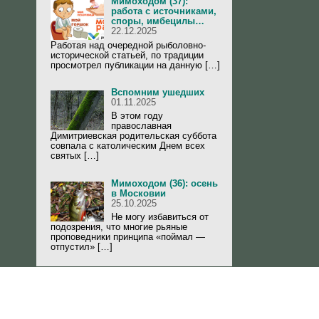
Мимоходом (37):
работа с источниками,
споры, имбецилы…
22.12.2025
Работая над очередной рыболовно-
исторической статьей, по традиции
просмотрел публикации на данную […]
Вспомним ушедших
01.11.2025
В этом году
православная
Димитриевская родительская суббота
совпала с католическим Днем всех
святых […]
Мимоходом (36): осень
в Московии
25.10.2025
Не могу избавиться от
подозрения, что многие рьяные
проповедники принципа «поймал —
отпустил» […]