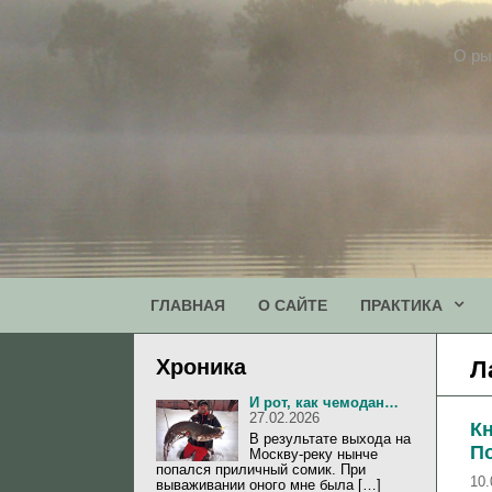
Перейти
к
О ры
содержимому
ГЛАВНАЯ
О САЙТЕ
ПРАКТИКА
Хроника
Л
И рот, как чемодан…
27.02.2026
Кн
В результате выхода на
П
Москву-реку нынче
попался приличный сомик. При
10.
вываживании оного мне была […]