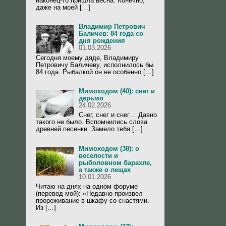
наконец-то пришла весна. Конечно,
даже на моей […]
Владимир Петрович
Баличев: 84 года со
дня рождения
01.03.2026
Сегодня моему дяде, Владимиру
Петровичу Баличеву, исполнилось бы
84 года. Рыбалкой он не особенно […]
Мимоходом (40): снег и
дерьмо
24.02.2026
Снег, снег и снег… Давно
такого не было. Вспомнились слова
древней песенки: Замело тебя […]
Мимоходом (38): о
веселости и
рыболовном барахле,
а также о лещах
10.01.2026
Читаю на днях на одном форуме
(перевод мой): «Недавно произвел
прореживание в шкафу со снастями.
Из […]