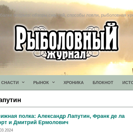
балке всерьез: обзоры снастей, способы ловли, рыболовная хр
СНАСТИ
РЫНОК
ХРОНИКА
БЛОКНОТ
ИСТ
апутин
ижная полка: Александр Лапутин, Франк де ла
орт и Дмитрий Ермолович
03.2024