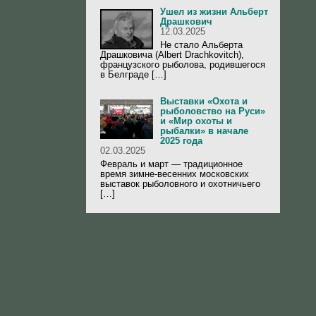
Ушел из жизни Альберт
Драшкович
12.03.2025
Не стало Альберта
Драшковича (Albert Drachkovitch),
французского рыболова, родившегося
в Белграде […]
Выставки «Охота и
рыболовство на Руси»
и «Мир охоты и
рыбалки» в начале
2025 года
02.03.2025
Февраль и март — традиционное
время зимне-весенних московских
выставок рыболовного и охотничьего
[…]