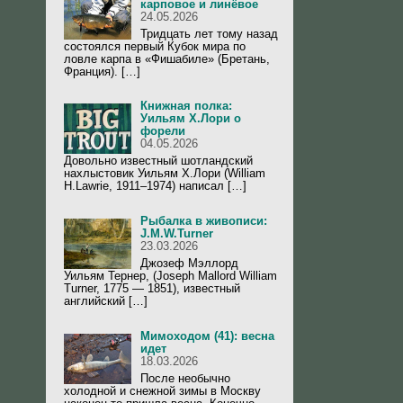
карповое и линёвое
24.05.2026
Тридцать лет тому назад
состоялся первый Кубок мира по
ловле карпа в «Фишабиле» (Бретань,
Франция). […]
Книжная полка:
Уильям Х.Лори о
форели
04.05.2026
Довольно известный шотландский
нахлыстовик Уильям Х.Лори (William
H.Lawrie, 1911–1974) написал […]
Рыбалка в живописи:
J.M.W.Turner
23.03.2026
Джозеф Мэллорд
Уильям Тернер, (Joseph Mallord William
Turner, 1775 — 1851), известный
английский […]
Мимоходом (41): весна
идет
18.03.2026
После необычно
холодной и снежной зимы в Москву