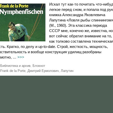
Искал тут как-то почитать что-нибу
легкое перед сном, и попала под ру
книжка Александра Яковлевича
Лапутина «Ловля рыбы спиннингом
(М., 1960). Эта классика периода
СССР мне, конечно же, известна, но
вот сейчас обратил внимание на то,
как толково составлена техническа
сть. Кратко, по делу и up-to-date. Строй, жесткость, мощность,
вствительность и вообще конструкция уди­лищ разобраны
амотно, …
>>>
Р
Библиотека и архив
,
Блокнот
у
М
Frank de la Porte
,
Дмитрий Ермолович
,
Лапутин
б
е
р
т
и
к
к
и
и