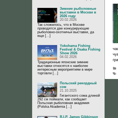
Зимние рыболовные
выставки в Москве в
2026 году
20.02.2026
Так сложилось, что в Москве
проводятся две конкурирующие
рыболовно-охотничьи выставки, да
еще […]
Yokohama Fishing
ча
Festival & Osaka Fishing
Show 2026
чу
04.02.2026
гр
Традиционные японские зимние
выставки относятся к наиболее
интересным мероприятиям в мире
торговли […]
Польский рекордный
сом
21.10.2025
Гигантского сома длиной
292 см поймали, как сообщает
Польская рыболовная академия
(Polska Akademia […]
R.I.P. James Gibbinson