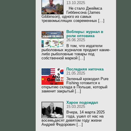
13.10.2025
Не стало Джеймса
Гиббинсона (James
Gibbinson), одного из самых
трезвомыслящих современных […]
Воблеры: журнал в
роли оптовика
26.06.2025
В том, что издатели
рыболовных журналов продают какие-
либо рыболовные товары под
собственной маркой […]
Последняя ниточка
21.05.2025
Зеленый крокодил Pure
Fishing готовится к
открытию склада в Польше, который
заменит закрытый […]
Харон подождал
15.03.2025
Вчера, 14 марта 2025
года, ушел от нас на
восемьдесят девятом году жизни
Андрей Федорович […]