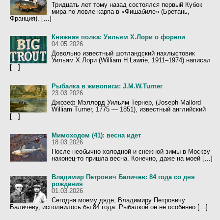
Тридцать лет тому назад состоялся первый Кубок
мира по ловле карпа в «Фишабиле» (Бретань,
Франция). […]
Книжная полка: Уильям Х.Лори о форели
04.05.2026
Довольно известный шотландский нахлыстовик
Уильям Х.Лори (William H.Lawrie, 1911–1974) написал
[…]
Рыбалка в живописи: J.M.W.Turner
23.03.2026
Джозеф Мэллорд Уильям Тернер, (Joseph Mallord
William Turner, 1775 — 1851), известный английский
[…]
Мимоходом (41): весна идет
18.03.2026
После необычно холодной и снежной зимы в Москву
наконец-то пришла весна. Конечно, даже на моей […]
Владимир Петрович Баличев: 84 года со дня
рождения
01.03.2026
Сегодня моему дяде, Владимиру Петровичу
Баличеву, исполнилось бы 84 года. Рыбалкой он не особенно […]