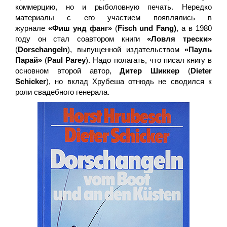
коммерцию, но и рыболовную печать. Нередко
материалы с его участием появлялись в
журнале
«Фиш унд фанг»
(
Fisch und Fang)
, а в 1980
году он стал соавтором книги
«Ловля трески»
(
Dorschangeln
), выпущенной издательством
«Пауль
Парай»
(
Paul Parey
). Надо полагать, что писал книгу в
основном второй автор,
Дитер Шиккер
(
Dieter
Schicker
), но вклад Хрубеша отнюдь не сводился к
роли свадебного генерала.