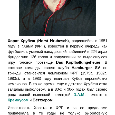
Хорст Хрубеш
(
Horst Hrubesch
), родившийся в 1951
году в г.Хамм (ФРГ), известен в первую очередь как
футболист, умелый нападающий, забивший в 224 играх
бундеслиги 136 голов и получивший за выдающуюся
игру головой прозвище
Das Kopfballungeheuer
. В
составе команды своего клуба
Hamburger SV
он
трижды становился чемпионом ФРГ (1979г., 1982г.,
1983г.), а в 1983 году выиграл Кубок европейских
чемпионов. В то же время, еще в детстве Хрубеш стал
заядлым рыболовом, а в 80-х и 90-х годах был своего
рода живой вывеской немецкой
D.A.M.
, вместе с
Кремкусом
и
Бёттхером
.
Известность Хорста в ФРГ и за ее пределами
привлекала в те годы не только рыболовную