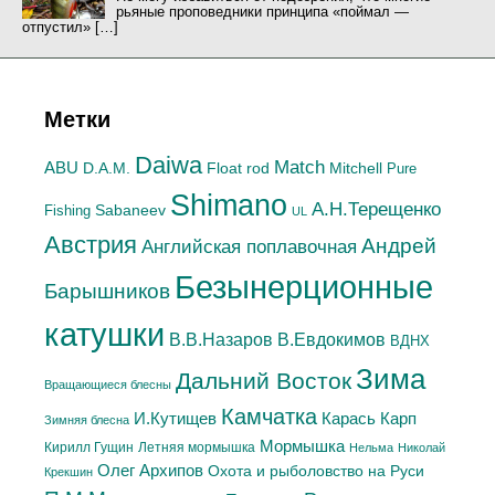
рьяные проповедники принципа «поймал —
отпустил» […]
Метки
Daiwa
Match
ABU
Mitchell
D.A.M.
Float rod
Pure
Shimano
А.H.Терещенко
Sabaneev
Fishing
UL
Австрия
Андрей
Английская поплавочная
Безынерционные
Барышников
катушки
В.Евдокимов
В.В.Назаров
ВДНХ
Зима
Дальний Восток
Вращающиеся блесны
Камчатка
Карась
И.Кутищев
Карп
Зимняя блесна
Мормышка
Летняя мормышка
Кирилл Гущин
Нельма
Николай
Олег Архипов
Охота и рыболовство на Руси
Крекшин