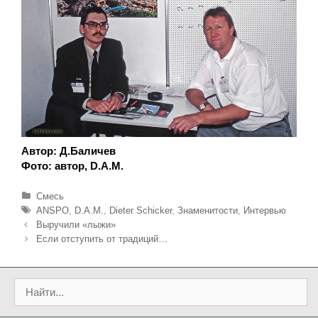
Автор: Д.Баличев
Фото: автор, D.A.M.
Р
Смесь
у
М
ANSPO
,
D.A.M.
,
Dieter Schicker
,
Знаменитости
,
Интервью
б
е
Н
Выручили «лыжи»
р
т
а
Если отступить от традиций…
и
к
в
к
и
и
и
г
П
а
о
ц
и