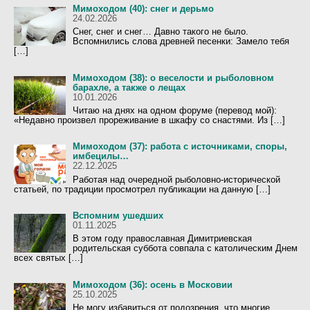
Мимоходом (40): снег и дерьмо
24.02.2026
Снег, снег и снег… Давно такого не было.
Вспомнились слова древней песенки: Замело тебя
[…]
Мимоходом (38): о веселости и рыболовном
барахле, а также о лещах
10.01.2026
Читаю на днях на одном форуме (перевод мой):
«Недавно произвел прореживание в шкафу со снастями. Из […]
Мимоходом (37): работа с источниками, споры,
имбецилы…
22.12.2025
Работая над очередной рыболовно-исторической
статьей, по традиции просмотрел публикации на данную […]
Вспомним ушедших
01.11.2025
В этом году православная Димитриевская
родительская суббота совпала с католическим Днем
всех святых […]
Мимоходом (36): осень в Московии
25.10.2025
Не могу избавиться от подозрения, что многие