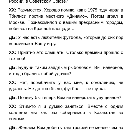
России, в Советском Союзе?
ХХ:
Разумеется. Хорошо помню, как в 1979 году играл в
Тбилиси против местного «Динамо». Потом играл в
Москве. Познакомился с вашим прекрасным городом,
побывал на Красной площади…
ДБ:
У нас есть любители футбола, которые до сих пор
вспоминают Вашу игру.
ХХ:
Приятно это слышать. Столько времени прошло с
тех пор!
ДБ:
Будучи таким заядлым рыболовом, Вы, наверное,
и тогда брали с собой удочки?
ХХ:
Нет, порыбачить у вас мне, к сожалению, не
удалось. Не до того было, футбол — не шутка.
ДБ:
Почему бы теперь Вам не наверстать упущенное?
ХХ:
Этим-то я и думаю заняться. Вместе с одним
коллегой мы как раз собираемся в Казахстан за
сомами.
ДБ:
Желаем Вам добыть там трофей не менее чем на