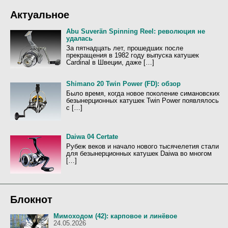
и
с
я
Актуальное
к
з
:
а
Abu Suverän Spinning Reel: революция не
удалась
п
За пятнадцать лет, прошедших после
и
прекращения в 1982 году выпуска катушек
с
Cardinal в Швеции, даже […]
и
Shimano 20 Twin Power (FD): обзор
Было время, когда новое поколение симановских
безынерционных катушек Twin Power появлялось
с […]
Daiwa 04 Certate
Рубеж веков и начало нового тысячелетия стали
для безынерционных катушек Daiwa во многом
[…]
Блокнот
Мимоходом (42): карповое и линёвое
24.05.2026