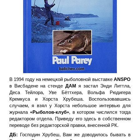
В 1994 году на немецкой рыболовной выставке
ANSPO
в Висбадене на стенде
ДАМ
я застал Энди Литтла,
Деса Тейлора, Уве Бёттхера, Вольфа Рюдигера
Кремкуса и Хорста Хрубеша. Воспользовавшись
случаем, я взял у Хорста небольшое интервью для
журнала
«Рыболов-клуб»
, в котором числился тогда
редактором отдела. Приведу его здесь в собственном
переводе без редакторской правки, внесенной РК.
ДБ:
Господин Хрубеш, Вам же доводилось бывать в