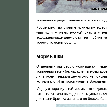
попадались редко, клевал в основном под
Кроме меня по старым лункам путешест
«вычислял» меня, нужной снасти у нег
водохранилище днем ловят на глубине ле
почему-то ловят со дна.
Мормышки
Отдельный разговор о мормышках. Перво
появлении этой «безнасадки» в моем арс
ли, в моем «зеркальце» что-то не понрав
устраивало. Я пытался угодить Володин
Медную коронку этой мормышки я делаю 
так, что из тела выходит лишь ушко крюч
две грани брюшка зачищаю до блеска ба