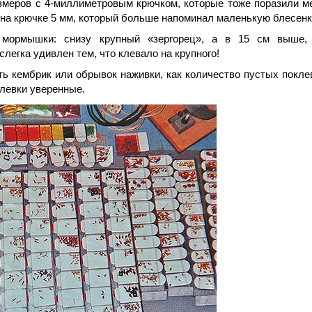
азмеров с 4-миллиметровым крючком, которые тоже поразили м
 на крючке 5 мм, который больше напоминал маленькую блесенк
мормышки: снизу крупный «зергорец», а в 15 см выше,
легка удивлен тем, что клевало на крупного!
ть кембрик или обрывок наживки, как количество пустых покле
клевки уверенные.