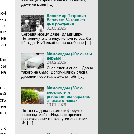
наконец-то пришла весна. Конечно,
даже на моей […]
ной
Владимир Петрович
ько
Баличев: 84 года со
дня рождения
ных
01.03.2026
вне
Сегодня моему дяде, Владимиру
 не
Петровичу Баличеву, исполнилось бы
84 года. Рыбалкой он не особенно […]
 за
Мимоходом (40): снег и
дерьмо
Так
24.02.2026
овы
Снег, снег и снег… Давно
 на
такого не было. Вспомнились слова
древней песенки: Замело тебя […]
ов.
Мимоходом (38): о
веселости и
кой
рыболовном барахле,
ать
а также о лещах
10.01.2026
йне
Читаю на днях на одном форуме
шел
(перевод мой): «Недавно произвел
прореживание в шкафу со снастями.
Из […]
ных