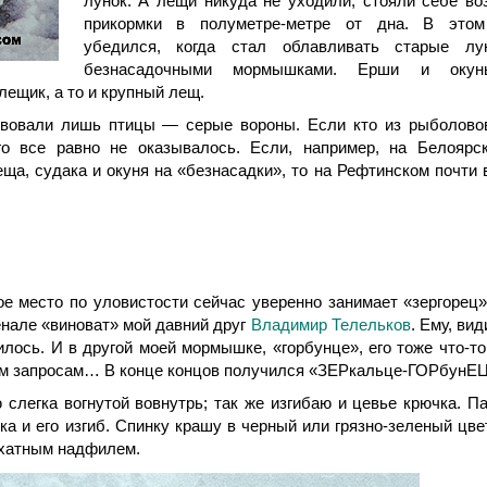
лунок. А лещи никуда не уходили, стояли себе во
прикормки в полуметре-метре от дна. В это
убедился, когда стал облавливать старые лу
безнасадочными мормышками. Ерши и окун
лещик, а то и крупный лещ.
вовали лишь птицы — серые вороны. Если кто из рыболово
о все равно не оказывалось. Если, например, на Белоярс
ща, судака и окуня на «безнасадки», то на Рефтинском почти 
е место по уловистости сейчас уверенно занимает «зергорец»
енале «виноват» мой давний друг
Владимир Телельков
. Ему, вид
илось. И в другой моей мормышке, «горбунце», его тоже что-то
ым запросам… В конце концов получился «ЗЕРкальце-ГОРбунЕЦ
слегка вогнутой вовнутрь; так же изгибаю и цевье крючка. П
ка и его изгиб. Спинку крашу в черный или грязно-зеленый цвет
рхатным надфилем.