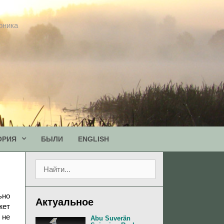
оника
ОРИЯ
БЫЛИ
ENGLISH
П
о
и
с
ьно
Актуальное
к
жет
:
 не
Abu Suverän