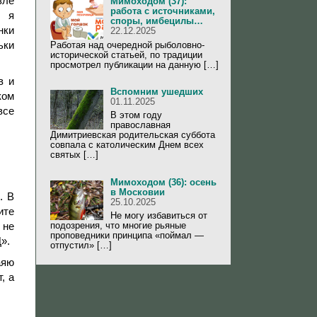
зле
Мимоходом (37):
работа с источниками,
м я
споры, имбецилы…
нки
22.12.2025
ьки
Работая над очередной рыболовно-
исторической статьей, по традиции
просмотрел публикации на данную […]
в и
Вспомним ушедших
ком
01.11.2025
все
В этом году
православная
Димитриевская родительская суббота
совпала с католическим Днем всех
святых […]
Мимоходом (36): осень
в Московии
. В
25.10.2025
ите
Не могу избавиться от
подозрения, что многие рьяные
 не
проповедники принципа «поймал —
».
отпустил» […]
аяю
, а