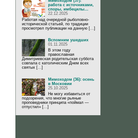
Мимоходом (37):
работа с источниками,
споры, имбецилы…
22.12.2025
Работая над очередной рыболовно-
исторической статьей, по традиции
просмотрел публикации на данную […]
Вспомним ушедших
01.11.2025
В этом году
православная
Димитриевская родительская суббота
совпала с католическим Днем всех
святых […]
Мимоходом (36): осень
в Московии
25.10.2025
Не могу избавиться от
подозрения, что многие рьяные
проповедники принципа «поймал —
отпустил» […]