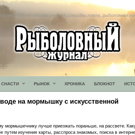
балке всерьез: обзоры снастей, способы ловли, рыболовная хр
СНАСТИ
РЫНОК
ХРОНИКА
БЛОКНОТ
ИСТ
 воде на мормышку с искусственной
му мормышечнику лучше приезжать пораньше, на рассвете. Как
 путем изучения карты, расспроса знакомых, поиска в интерне