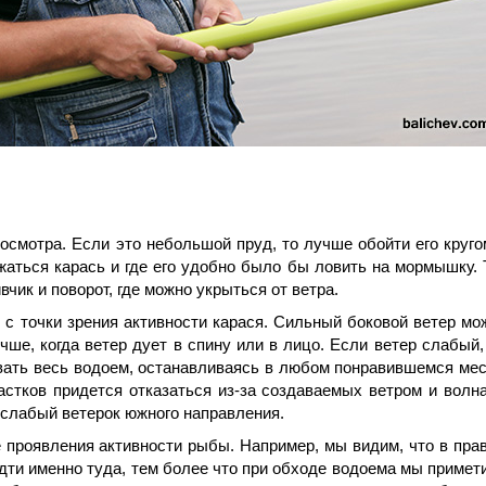
осмотра. Если это небольшой пруд, то лучше обойти его круго
жаться карась и где его удобно было бы ловить на мормышку. 
вчик и поворот, где можно укрыться от ветра.
 с точки зрения активности карася. Сильный боковой ветер мо
ше, когда ветер дует в спину или в лицо. Если ветер слабый,
ивать весь водоем, останавливаясь в любом понравившемся мес
частков придется отказаться из-за создаваемых ветром и волн
 слабый ветерок южного направления.
 проявления активности рыбы. Например, мы видим, что в пра
идти именно туда, тем более что при обходе водоема мы примет