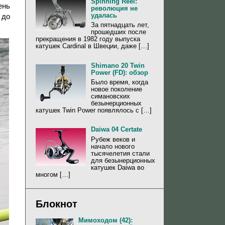
Spinning Reel:
ень
революция не
удалась
 до
За пятнадцать лет,
прошедших после
прекращения в 1982 году выпуска
катушек Cardinal в Швеции, даже […]
Shimano 20 Twin
Power (FD): обзор
Было время, когда
новое поколение
симановских
безынерционных
катушек Twin Power появлялось с […]
Daiwa 04 Certate
Рубеж веков и
начало нового
тысячелетия стали
для безынерционных
катушек Daiwa во
многом […]
Блокнот
Мимоходом (42):