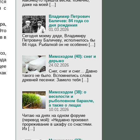
наконец-то пришла весна. Конечно,
тся
даже на моей […]
я с
Владимир Петрович
Баличев: 84 года со
ра,
дня рождения
01.03.2026
Это
Сегодня моему дяде, Владимиру
в в
Петровичу Баличеву, исполнилось бы
84 года. Рыбалкой он не особенно […]
оз,
Мимоходом (40): снег и
ода
дерьмо
24.02.2026
щее
Снег, снег и снег… Давно
как
такого не было. Вспомнились слова
древней песенки: Замело тебя […]
Мимоходом (38): о
веселости и
рыболовном барахле,
а также о лещах
10.01.2026
Читаю на днях на одном форуме
(перевод мой): «Недавно произвел
прореживание в шкафу со снастями.
Из […]