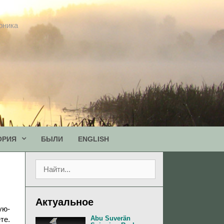
оника
ОРИЯ
БЫЛИ
ENGLISH
П
о
и
с
Актуальное
к
ую-
:
Abu Suverän
те.