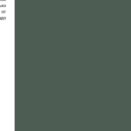
ько
 от
адо