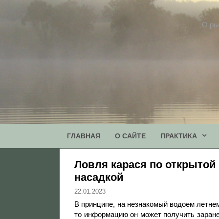
Перейти
к
О ры
содержимому
ГЛАВНАЯ
О САЙТЕ
ПРАКТИКА
Ловля карася по открытой
насадкой
22.01.2023
В принципе, на незнакомый водоем летне
то информацию он может получить заранее