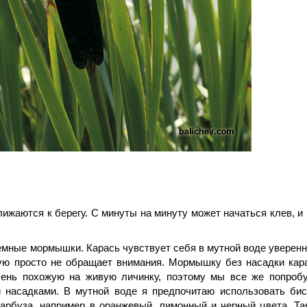
ижаются к берегу. С минуты на минуту может начаться клев, и
емные мормышки. Карась чувствует себя в мутной воде уверенн
ую просто не обращает внимания. Мормышку без насадки кар
чень похожую на живую личинку, поэтому мы все же попроб
 насадками. В мутной воде я предпочитаю использовать бис
арбуза, например в оранжевый, лимонный и черный цвета. Та