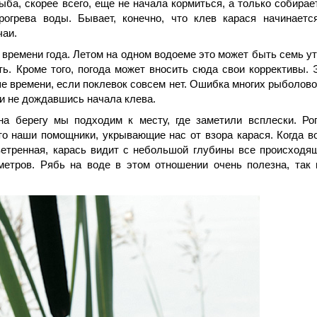
ыба, скорее всего, еще не начала кормиться, а только собирае
рогрева воды. Бывает, конечно, что клев карася начинаетс
чаи.
 времени года. Летом на одном водоеме это может быть семь ут
ь. Кроме того, погода может вносить сюда свои коррективы. 
ше времени, если поклевок совсем нет. Ошибка многих рыболово
 и не дождавшись начала клева.
а берегу мы подходим к месту, где заметили всплески. Рог
то наши помощники, укрывающие нас от взора карася. Когда в
зветренная, карась видит с небольшой глубины все происходя
метров. Рябь на воде в этом отношении очень полезна, так 