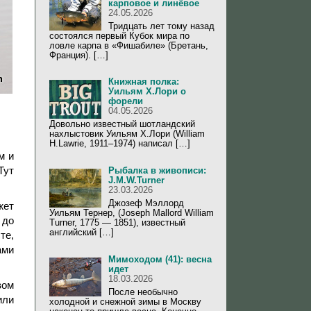
карповое и линёвое
24.05.2026
Тридцать лет тому назад
состоялся первый Кубок мира по
ловле карпа в «Фишабиле» (Бретань,
Франция). […]
Книжная полка:
Уильям Х.Лори о
форели
04.05.2026
Довольно известный шотландский
нахлыстовик Уильям Х.Лори (William
H.Lawrie, 1911–1974) написал […]
м и
Тут
Рыбалка в живописи:
J.M.W.Turner
23.03.2026
Джозеф Мэллорд
жет
Уильям Тернер, (Joseph Mallord William
 до
Turner, 1775 — 1851), известный
английский […]
те,
ами
Мимоходом (41): весна
идет
18.03.2026
вом
После необычно
или
холодной и снежной зимы в Москву