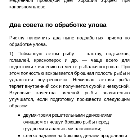
медленной проводкой дает хороший эффект при
капризном клеве.
Два совета по обработке улова
Рискну напомнить два ныне подзабытых приема по
обработке улова.
1) Пойманную летом рыбу — плотву, подъязков,
голавлей, красноперок и др. — чаще всего для
подготовки к вялению на месте рыбалки потрошат. При
этом полностью вскрывается брюшная полость рыбы и
удаляются внутренности. Нежирная летняя рыба
теряет внутренний сок и получается сухой и невкусной.
Вкусовые качества вяленой рыбы значительно
улучшатся, если подготовку произвести следующим
образом:
двумя-тремя решительными движениями
очищаем от чешуи брюшко рыбы перед
грудными и анальными плавниками;
слегка надавив на брюшко, делаем продольный