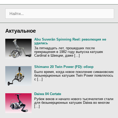
и
и
г
П
а
о
ц
и
и
с
я
Актуальное
к
з
:
а
Abu Suverän Spinning Reel: революция не
удалась
п
За пятнадцать лет, прошедших после
и
прекращения в 1982 году выпуска катушек
с
Cardinal в Швеции, даже […]
и
Shimano 20 Twin Power (FD): обзор
Было время, когда новое поколение симановских
безынерционных катушек Twin Power появлялось
с […]
Daiwa 04 Certate
Рубеж веков и начало нового тысячелетия стали
для безынерционных катушек Daiwa во многом
[…]