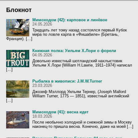
Блокнот
Мимоходом (42): карповое и линёвое
24.05.2026
Тридцать лет тому назад состоялся первый Кубок
мира по ловле карпа в «Фишабиле» (Бретань,
Франция). […]
Книжная полка: Уильям Х.Лори о форели
04.05.2026
Довольно известный шотландский нахлыстовик
Уильям Х.Лори (William H.Lawrie, 1911–1974) написал
[…]
Рыбалка в живописи: J.M.W.Turner
23.03.2026
Джозеф Мэллорд Уильям Тернер, (Joseph Mallord
William Turner, 1775 — 1851), известный английский
[…]
Мимоходом (41): весна идет
18.03.2026
После необычно холодной и снежной зимы в Москву
наконец-то пришла весна. Конечно, даже на моей […]