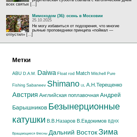
всех святых […]
Мимоходом (36): осень в Московии
25.10.2025
Не могу избавиться от подозрения, что многие
рьяные проповедники принципа «поймал —
отпустил» […]
Метки
Daiwa
Match
ABU
Mitchell
D.A.M.
Float rod
Pure
Shimano
А.H.Терещенко
Sabaneev
Fishing
UL
Австрия
Андрей
Английская поплавочная
Безынерционные
Барышников
катушки
В.Евдокимов
В.В.Назаров
ВДНХ
Зима
Дальний Восток
Вращающиеся блесны