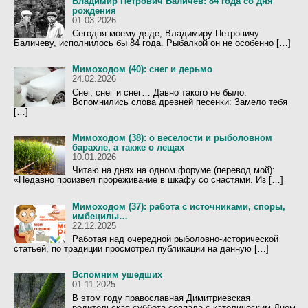
Владимир Петрович Баличев: 84 года со дня
рождения
01.03.2026
Сегодня моему дяде, Владимиру Петровичу
Баличеву, исполнилось бы 84 года. Рыбалкой он не особенно […]
Мимоходом (40): снег и дерьмо
24.02.2026
Снег, снег и снег… Давно такого не было.
Вспомнились слова древней песенки: Замело тебя
[…]
Мимоходом (38): о веселости и рыболовном
барахле, а также о лещах
10.01.2026
Читаю на днях на одном форуме (перевод мой):
«Недавно произвел прореживание в шкафу со снастями. Из […]
Мимоходом (37): работа с источниками, споры,
имбецилы…
22.12.2025
Работая над очередной рыболовно-исторической
статьей, по традиции просмотрел публикации на данную […]
Вспомним ушедших
01.11.2025
В этом году православная Димитриевская
родительская суббота совпала с католическим Днем