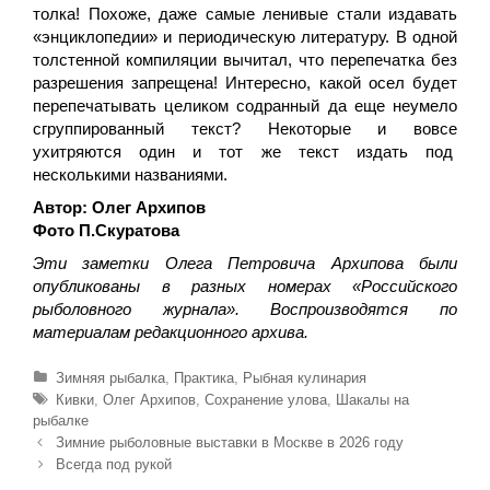
толка! Похоже, даже самые ленивые стали издавать
«энциклопедии» и периодическую литературу. В одной
толстенной компиляции вычитал, что перепечатка без
разрешения запрещена! Интересно, какой осел будет
перепечатывать целиком содранный да еще неумело
сгруппированный текст? Некоторые и вовсе
ухитряются один и тот же текст издать под
несколькими названиями.
Автор: Олег Архипов
Фото П.Скуратова
Эти заметки Олега Петровича Архипова были
опубликованы в разных номерах «Российского
рыболовного журнала». Воспроизводятся по
материалам редакционного архива.
Р
Зимняя рыбалка
,
Практика
,
Рыбная кулинария
у
М
Кивки
,
Олег Архипов
,
Сохранение улова
,
Шакалы на
б
е
рыбалке
р
т
Н
Зимние рыболовные выставки в Москве в 2026 году
и
к
а
Всегда под рукой
к
и
в